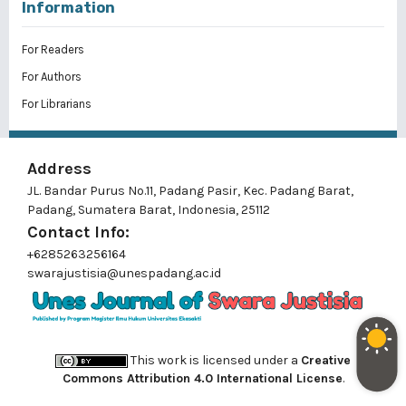
Information
For Readers
For Authors
For Librarians
Address
JL. Bandar Purus No.11, Padang Pasir, Kec. Padang Barat,
Padang, Sumatera Barat, Indonesia, 25112
Contact Info:
+6285263256164
swarajustisia@unespadang.ac.id
This work is licensed under a
Creative
Commons Attribution 4.0 International License
.