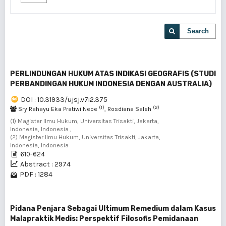
Search
PERLINDUNGAN HUKUM ATAS INDIKASI GEOGRAFIS (STUDI
PERBANDINGAN HUKUM INDONESIA DENGAN AUSTRALIA)
DOI : 10.31933/ujsj.v7i2.375
(1)
(2)
Sry Rahayu Eka Pratiwi Neoe
, Rosdiana Saleh
(1) Magister Ilmu Hukum, Universitas Trisakti, Jakarta,
Indonesia, Indonesia ,
(2) Magister Ilmu Hukum, Universitas Trisakti, Jakarta,
Indonesia, Indonesia
610-624
Abstract : 2974
PDF : 1284
Pidana Penjara Sebagai Ultimum Remedium dalam Kasus
Malapraktik Medis: Perspektif Filosofis Pemidanaan