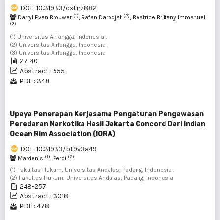
DOI : 10.31933/cxtnz882
(1)
(2)
Darryl Evan Brouwer
, Rafan Darodjat
, Beatrice Briliany Immanuel
(3)
(1) Universitas Airlangga, Indonesia ,
(2) Universitas Airlangga, Indonesia ,
(3) Universitas Airlangga, Indonesia
27-40
Abstract : 555
PDF : 348
Upaya Penerapan Kerjasama Pengaturan Pengawasan
Peredaran Narkotika Hasil Jakarta Concord Dari Indian
Ocean Rim Association (IORA)
DOI : 10.31933/bt9v3a49
(1)
(2)
Mardenis
, Ferdi
(1) Fakultas Hukum, Universitas Andalas, Padang, Indonesia ,
(2) Fakultas Hukum, Universitas Andalas, Padang, Indonesia
248-257
Abstract : 3018
PDF : 478