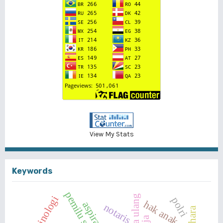
View My Stats
Keywords
kriminologi
polri
hak anak
aspiratif
notaris