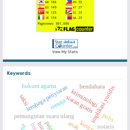
View My Stats
Keywords
hukum agama
bendahara
lembaga penyiaran
implikasi yuridis
kriminologi
saksi
siaran gratis
remaja
polri
pemungutan suara ulang
anak
kota padang
notaris