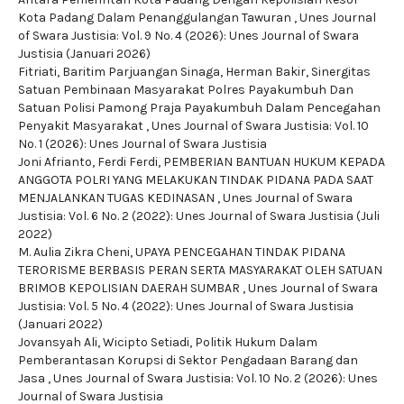
Kota Padang Dalam Penanggulangan Tawuran
,
Unes Journal
of Swara Justisia: Vol. 9 No. 4 (2026): Unes Journal of Swara
Justisia (Januari 2026)
Fitriati, Baritim Parjuangan Sinaga, Herman Bakir,
Sinergitas
Satuan Pembinaan Masyarakat Polres Payakumbuh Dan
Satuan Polisi Pamong Praja Payakumbuh Dalam Pencegahan
Penyakit Masyarakat
,
Unes Journal of Swara Justisia: Vol. 10
No. 1 (2026): Unes Journal of Swara Justisia
Joni Afrianto, Ferdi Ferdi,
PEMBERIAN BANTUAN HUKUM KEPADA
ANGGOTA POLRI YANG MELAKUKAN TINDAK PIDANA PADA SAAT
MENJALANKAN TUGAS KEDINASAN
,
Unes Journal of Swara
Justisia: Vol. 6 No. 2 (2022): Unes Journal of Swara Justisia (Juli
2022)
M. Aulia Zikra Cheni,
UPAYA PENCEGAHAN TINDAK PIDANA
TERORISME BERBASIS PERAN SERTA MASYARAKAT OLEH SATUAN
BRIMOB KEPOLISIAN DAERAH SUMBAR
,
Unes Journal of Swara
Justisia: Vol. 5 No. 4 (2022): Unes Journal of Swara Justisia
(Januari 2022)
Jovansyah Ali, Wicipto Setiadi,
Politik Hukum Dalam
Pemberantasan Korupsi di Sektor Pengadaan Barang dan
Jasa
,
Unes Journal of Swara Justisia: Vol. 10 No. 2 (2026): Unes
Journal of Swara Justisia