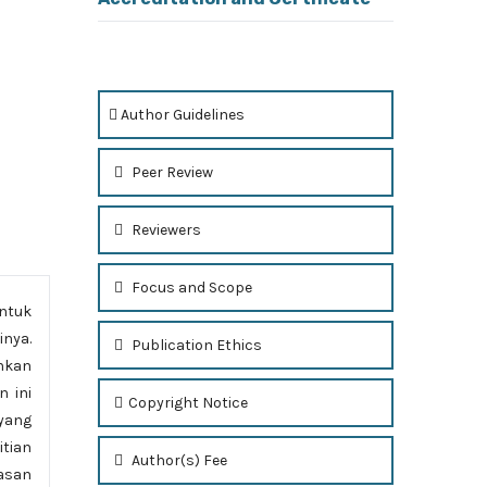
Author Guidelines
Peer Review
Reviewers
Focus and Scope
ntuk
nya.
Publication Ethics
hkan
 ini
Copyright Notice
yang
itian
Author(s) Fee
hasan