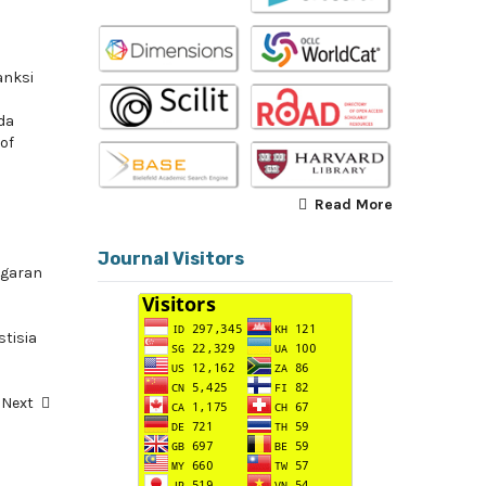
p
anksi
da
 of
Read More
Journal Visitors
ggaran
stisia
Next