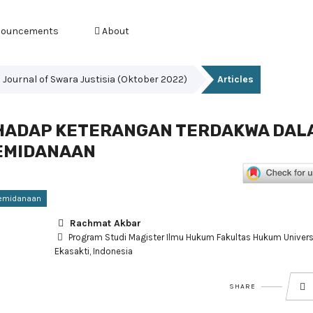
ouncements
About
es Journal of Swara Justisia (Oktober 2022)
Articles
HADAP KETERANGAN TERDAKWA DAL
EMIDANAAN
Pemidanaan
Rachmat Akbar
Program Studi Magister Ilmu Hukum Fakultas Hukum Univers
Ekasakti, Indonesia
SHARE