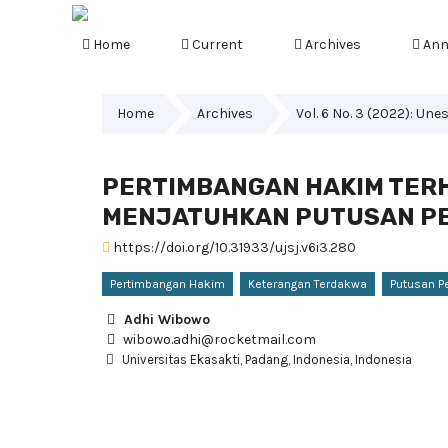
Home
Current
Archives
Ann
Home
Archives
Vol. 6 No. 3 (2022): Un
PERTIMBANGAN HAKIM TER
MENJATUHKAN PUTUSAN P
https://doi.org/10.31933/ujsj.v6i3.280
Pertimbangan Hakim
Keterangan Terdakwa
Putusan 
Adhi Wibowo
wibowo.adhi@rocketmail.com
Universitas Ekasakti, Padang, Indonesia, Indonesia