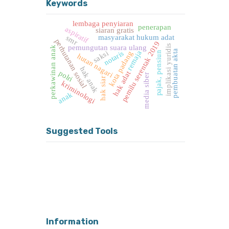
Keywords
lembaga penyiaran
penerapan
aspiratif
siaran gratis
masyarakat hukum adat
smr
perhutanan sosial
pemilu serentak 2019
implikasi yuridis
pemungutan suara ulang
perkawinan anak
pembuatan akta
remaja
notaris
saksi
pajak, pensiun
kota padang
hutan nagari
hak anak
polri
hak adat
media siber
hak siar
kriminologi
anak
Suggested Tools
Information