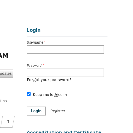
Register
Login
Search
Login
Username
*
AM
Password
*
Forgot your password?
Keep me logged in
itas
Login
Register
Accreditation and Certificate