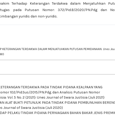
 hakim Terhadap Keterangan Terdakwa dalam Menjatuhkan Put
ugas pada Putusan Nomor: 372/Pid.B/2020/PN.Pdg dan No
mbangan yuridis dan non-yuridis.
HADAP KETERANGAN TERDAKWA DALAM MENJATUHKAN PUTUSAN PEMIDANAAN.
Unes Jou
280
ETERANGAN TERDAKWA PADA TINDAK PIDANA KEALPAAN YANG
mor 102/Pid.Sus/2015/PN.Pdg. dan Analisis Putusan Nomor
ia: Vol. 5 No. 2 (2021): Unes Journal of Swara Justisia (Juli 2021)
AN ALAT BUKTI PETUNJUK PADA TINDAK PIDANA PEMBUNUHAN BERE
es Journal of Swara Justisia (Juli 2020)
AP PELAKU TINDAK PIDANA PERNIAGAAN BAHAN BAKAR JENIS PREM