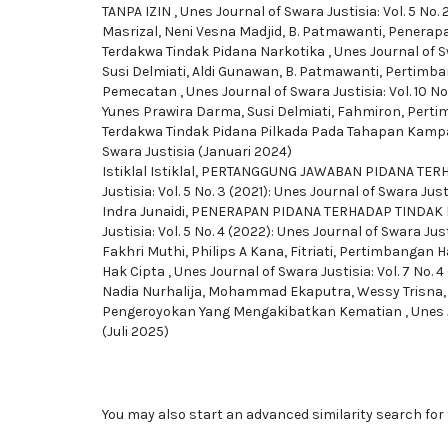
TANPA IZIN
,
Unes Journal of Swara Justisia: Vol. 5 No. 
Masrizal, Neni Vesna Madjid, B. Patmawanti,
Penerapa
Terdakwa Tindak Pidana Narkotika
,
Unes Journal of Sw
Susi Delmiati, Aldi Gunawan, B. Patmawanti,
Pertimba
Pemecatan
,
Unes Journal of Swara Justisia: Vol. 10 No
Yunes Prawira Darma, Susi Delmiati, Fahmiron,
Perti
Terdakwa Tindak Pidana Pilkada Pada Tahapan Kam
Swara Justisia (Januari 2024)
Istiklal Istiklal,
PERTANGGUNG JAWABAN PIDANA TER
Justisia: Vol. 5 No. 3 (2021): Unes Journal of Swara Jus
Indra Junaidi,
PENERAPAN PIDANA TERHADAP TINDAK
Justisia: Vol. 5 No. 4 (2022): Unes Journal of Swara Jus
Fakhri Muthi, Philips A Kana, Fitriati,
Pertimbangan H
Hak Cipta
,
Unes Journal of Swara Justisia: Vol. 7 No. 
Nadia Nurhalija, Mohammad Ekaputra, Wessy Trisna
Pengeroyokan Yang Mengakibatkan Kematian
,
Unes 
(Juli 2025)
You may also
start an advanced similarity search
for 