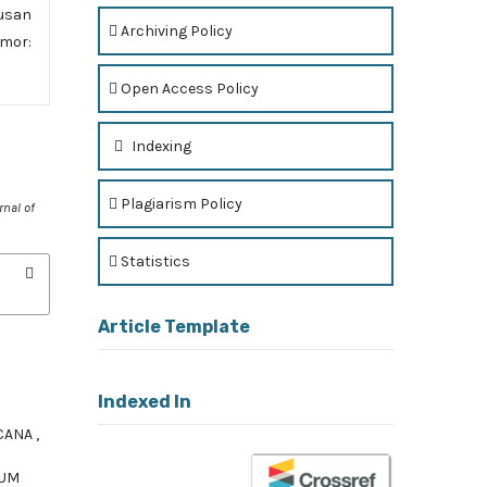
usan
Archiving Policy
mor:
Open Access Policy
Indexing
Plagiarism Policy
rnal of
Statistics
Article Template
Indexed In
NCANA
,
IUM