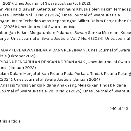
2 (2021): Unes Journal of Swara Justisia (Juli 2021)
n Pidana di Bawah Ketentuan Minimum Khusus oleh Hakim Terhada
ara Justisia: Vol. 10 No. 2 (2026): Unes Journal of Swara Justisia
ngan Hakim Terhadap Asas Kepentingan Militer Dalam Penjatuhan S
. 1 (2026): Unes Journal of Swara Justisia
mbangan Hakim Menjatuhkan Pidana di Bawah Sanksi Minimum Kepa
panye
,
Unes Journal of Swara Justisia: Vol. 7 No. 4 (2024): Unes Journal
HADAP TERDAKWA TINDAK PIDANA PERZINAAN
,
Unes Journal of Swara
tisia (Oktober 2021)
 PIDANA PENCABULAN DENGAN KORBAN ANAK
,
Unes Journal of Swara
tisia (Januari 2022)
akim Dalam Menjatuhkan Pidana Pada Perkara Tindak Pidana Pelan
4 (2024): Unes Journal of Swara Justisia (Januari 2024)
,
Analisis Yuridis Sanksi Pidana Anak Yang Melakukan Tindak Pidana
Journal of Swara Justisia: Vol. 9 No. 2 (2025): Unes Journal of Swara Ju
1-10 of 143
this article.