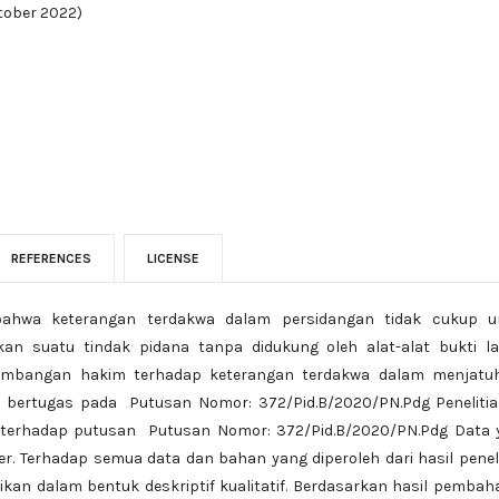
ktober 2022)
REFERENCES
LICENSE
bahwa keterangan terdakwa dalam persidangan tidak cukup u
n suatu tindak pidana tanpa didukung oleh alat-alat bukti lai
ertimbangan hakim terhadap keterangan terdakwa dalam menjatu
ertugas pada Putusan Nomor: 372/Pid.B/2020/PN.Pdg Penelitian
 terhadap putusan Putusan Nomor: 372/Pid.B/2020/PN.Pdg Data 
er. Terhadap semua data dan bahan yang diperoleh dari hasil penel
sajikan dalam bentuk deskriptif kualitatif. Berdasarkan hasil pemba