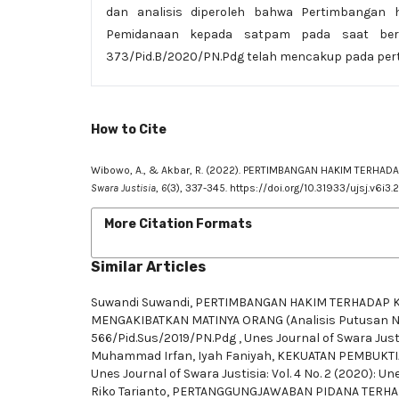
dan analisis diperoleh bahwa Pertimbangan
Pemidanaan kepada satpam pada saat bert
373/Pid.B/2020/PN.Pdg telah mencakup pada perti
How to Cite
Wibowo, A., & Akbar, R. (2022). PERTIMBANGAN HAKIM TER
Swara Justisia
,
6
(3), 337-345.
https://doi.org/10.31933/ujsj.v6i3.
More Citation Formats
Similar Articles
Suwandi Suwandi,
PERTIMBANGAN HAKIM TERHADAP K
MENGAKIBATKAN MATINYA ORANG (Analisis Putusan No
566/Pid.Sus/2019/PN.Pdg
,
Unes Journal of Swara Justis
Muhammad Irfan, Iyah Faniyah,
KEKUATAN PEMBUKTI
Unes Journal of Swara Justisia: Vol. 4 No. 2 (2020): Un
Riko Tarianto,
PERTANGGUNGJAWABAN PIDANA TERHAD