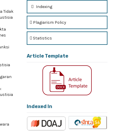
Indexing
a Tidak
ustisia
Plagiarism Policy
kta
Unes
Statistics
anksi
Article Template
stisia
ggaran
:
Justisia
Indexed In
Swara