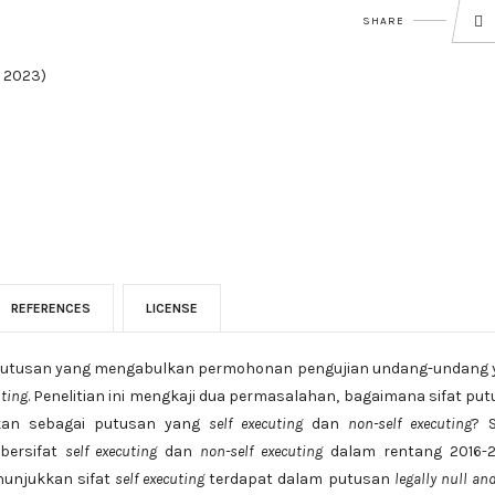
SHARE
i 2023)
REFERENCES
LICENSE
 putusan yang mengabulkan permohonan pengujian undang-undang 
uting
. Penelitian ini mengkaji dua permasalahan, bagaimana sifat pu
ikan sebagai putusan yang
self executing
dan
non-self executing
? 
bersifat
self executing
dan
non-self executing
dalam rentang 2016-2
enunjukkan sifat
self executing
terdapat dalam putusan
legally null an