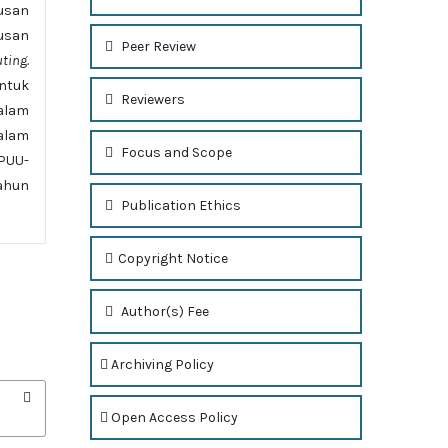
usan
usan
Peer Review
uting.
untuk
Reviewers
alam
alam
Focus and Scope
PUU-
ahun
Publication Ethics
Copyright Notice
Author(s) Fee
Archiving Policy
Open Access Policy