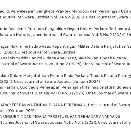
adjid,
Penyelesaian Sengketa Praktek Monopoli dan Persaingan Usah
 Journal of Swara Justisia: Vol. 9 No. 4 (2026): Unes Journal of Swara J
atio Decidendi Putusan Pengadilan Negeri Dalam Perkara Terhadap A
Jabatan Notaris
,
Unes Journal of Swara Justisia: Vol. 8 No. 2 (2024): 
ngan Hakim Terhadap Asas Kepentingan Militer Dalam Penjatuhan S
. 1 (2026): Unes Journal of Swara Justisia
,
Analisis Yuridis Sanksi Pidana Anak Yang Melakukan Tindak Pidana
Journal of Swara Justisia: Vol. 9 No. 2 (2025): Unes Journal of Swara Ju
akim Dalam Menjatuhkan Pidana Pada Perkara Tindak Pidana Pelan
4 (2024): Unes Journal of Swara Justisia (Januari 2024)
ad Farhan,
Quo Vadis Penerapan Perjanjian Internasional di Indonesia
 Journal of Swara Justisia: Vol. 8 No. 3 (2024): Unes Journal of Swara 
HADAP TERDAKWA TINDAK PIDANA PERZINAAN
,
Unes Journal of Swara
tisia (Oktober 2021)
N UNSUR TINDAK PIDANA PERSETUBUHAN TERHADAP ANAK YANG
AN
,
Unes Journal of Swara Justisia: Vol. 5 No. 3 (2021): Unes Journal of 