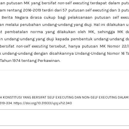
gkan putusan MK yang bersifat
non-self executing
terdapat dalam put
 rentang 2016-2019 terdiri dari 57 putusan
self executing
dan 3 put
Berita Negara dirasa cukup bagi pelaksanaan putusan
self exec
n melalui perubahan undang-undang yang diuji. Hal ini dilakukan 
at pembatalan norma yang dilakukan oleh MK, sehingga MK d
n undang-undang yang diuji kepada pembentuk undang-undang d
bersifat
non-self executing
tersebut, hanya putusan MK Nomor 22/
uk undang-undang dengan disahkannya Undang-Undang Nomor 16 T
Tahun 1974 tentang Perkawinan.
KAMAH KONSTITUSI YANG BERSIFAT SELF EXECUTING DAN NON-SELF EXECUTING DALAM
 319-334.
https://doi.org/10.31933/ujsj.v7i2.340