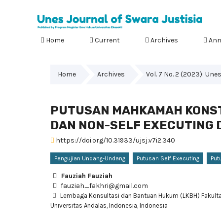
Home
Current
Archives
Ann
Home
Archives
Vol. 7 No. 2 (2023): Une
PUTUSAN MAHKAMAH KONSTI
DAN NON-SELF EXECUTING 
https://doi.org/10.31933/ujsj.v7i2.340
Pengujian Undang-Undang
Putusan Self Executing
Put
Fauziah Fauziah
fauziah_fakhri@gmail.com
Lembaga Konsultasi dan Bantuan Hukum (LKBH) Fakult
Universitas Andalas, Indonesia, Indonesia