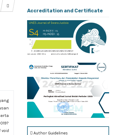
Accreditation and Certificate
yang
tusan
Serta
019?
d void
Author Guidelines