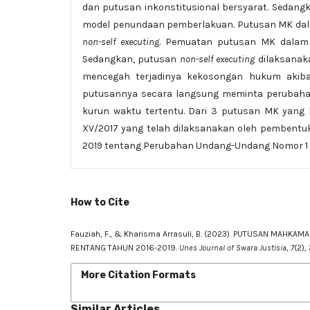
dan putusan inkonstitusional bersyarat. Sedan
model penundaan pemberlakuan. Putusan MK dalam
non-self executing
. Pemuatan putusan MK dalam 
Sedangkan, putusan
non-self executing
dilaksanaka
mencegah terjadinya kekosongan hukum akib
putusannya secara langsung meminta perubaha
kurun waktu tertentu. Dari 3 putusan MK yang 
XV/2017 yang telah dilaksanakan oleh pembent
2019 tentang Perubahan Undang-Undang Nomor 1 
How to Cite
Fauziah, F., & Kharisma Arrasuli, B. (2023). PUTUSAN MAH
RENTANG TAHUN 2016-2019.
Unes Journal of Swara Justisia
,
7
(2),
More Citation Formats
Similar Articles