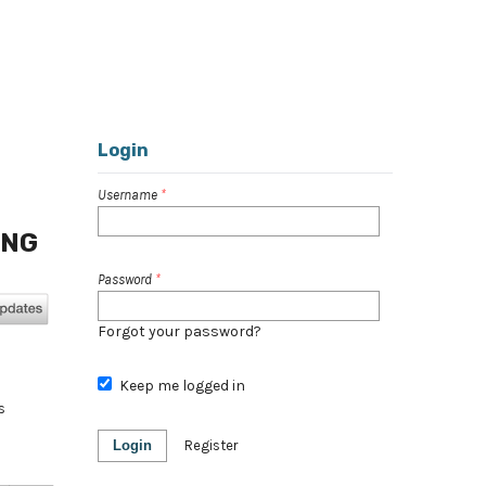
Register
Login
Search
Login
Username
*
ING
Password
*
Forgot your password?
Keep me logged in
s
Login
Register