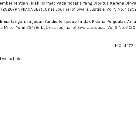
emberhentian Tidak Hormat Pada Notaris Yang Diputus Karena Diny
PU/2020/PN.NIAGA.SBY)
,
Unes Journal of Swara Justisia: Vol. 9 No. 4 (20
 Emia Tarigan,
Tinjauan Yuridis Terhadap Tindak Pidana Penjualan Amu
ta Milter Yonif 754/Enk
,
Unes Journal of Swara Justisia: Vol. 9 No. 2 (20
1-10 of 172
this article.