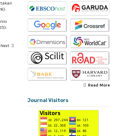
atakan
26):
nisi
25):
Next
Read More
Journal Visitors