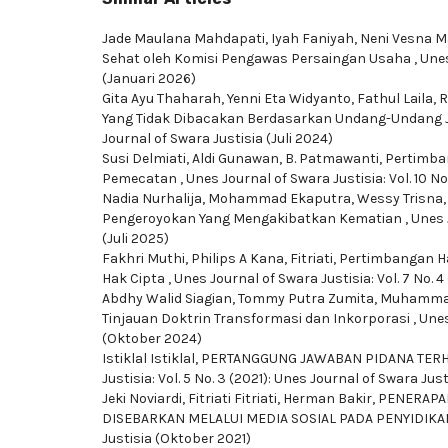
Jade Maulana Mahdapati, Iyah Faniyah, Neni Vesna M
Sehat oleh Komisi Pengawas Persaingan Usaha
,
Unes
(Januari 2026)
Gita Ayu Thaharah, Yenni Eta Widyanto, Fathul Laila,
R
Yang Tidak Dibacakan Berdasarkan Undang-Undang 
Journal of Swara Justisia (Juli 2024)
Susi Delmiati, Aldi Gunawan, B. Patmawanti,
Pertimba
Pemecatan
,
Unes Journal of Swara Justisia: Vol. 10 No
Nadia Nurhalija, Mohammad Ekaputra, Wessy Trisna
Pengeroyokan Yang Mengakibatkan Kematian
,
Unes 
(Juli 2025)
Fakhri Muthi, Philips A Kana, Fitriati,
Pertimbangan H
Hak Cipta
,
Unes Journal of Swara Justisia: Vol. 7 No. 
Abdhy Walid Siagian, Tommy Putra Zumita, Muhamm
Tinjauan Doktrin Transformasi dan Inkorporasi
,
Unes
(Oktober 2024)
Istiklal Istiklal,
PERTANGGUNG JAWABAN PIDANA TER
Justisia: Vol. 5 No. 3 (2021): Unes Journal of Swara Jus
Jeki Noviardi, Fitriati Fitriati, Herman Bakir,
PENERAPA
DISEBARKAN MELALUI MEDIA SOSIAL PADA PENYIDIK
Justisia (Oktober 2021)