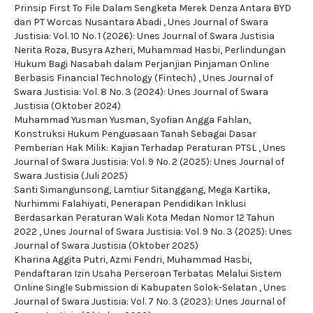
Prinsip First To File Dalam Sengketa Merek Denza Antara BYD
dan PT Worcas Nusantara Abadi
,
Unes Journal of Swara
Justisia: Vol. 10 No. 1 (2026): Unes Journal of Swara Justisia
Nerita Roza, Busyra Azheri, Muhammad Hasbi,
Perlindungan
Hukum Bagi Nasabah dalam Perjanjian Pinjaman Online
Berbasis Financial Technology (Fintech)
,
Unes Journal of
Swara Justisia: Vol. 8 No. 3 (2024): Unes Journal of Swara
Justisia (Oktober 2024)
Muhammad Yusman Yusman, Syofian Angga Fahlan,
Konstruksi Hukum Penguasaan Tanah Sebagai Dasar
Pemberian Hak Milik: Kajian Terhadap Peraturan PTSL
,
Unes
Journal of Swara Justisia: Vol. 9 No. 2 (2025): Unes Journal of
Swara Justisia (Juli 2025)
Santi Simangunsong, Lamtiur Sitanggang, Mega Kartika,
Nurhimmi Falahiyati,
Penerapan Pendidikan Inklusi
Berdasarkan Peraturan Wali Kota Medan Nomor 12 Tahun
2022
,
Unes Journal of Swara Justisia: Vol. 9 No. 3 (2025): Unes
Journal of Swara Justisia (Oktober 2025)
Kharina Aggita Putri, Azmi Fendri, Muhammad Hasbi,
Pendaftaran Izin Usaha Perseroan Terbatas Melalui Sistem
Online Single Submission di Kabupaten Solok-Selatan
,
Unes
Journal of Swara Justisia: Vol. 7 No. 3 (2023): Unes Journal of