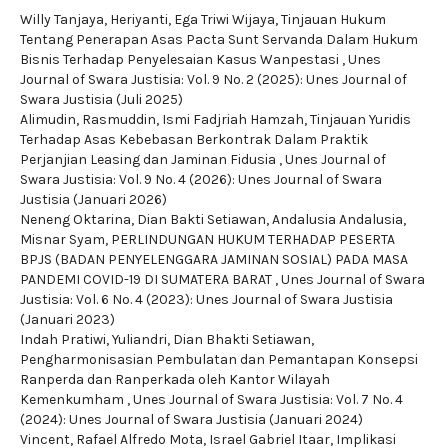
Willy Tanjaya, Heriyanti, Ega Triwi Wijaya,
Tinjauan Hukum
Tentang Penerapan Asas Pacta Sunt Servanda Dalam Hukum
Bisnis Terhadap Penyelesaian Kasus Wanpestasi
,
Unes
Journal of Swara Justisia: Vol. 9 No. 2 (2025): Unes Journal of
Swara Justisia (Juli 2025)
Alimudin, Rasmuddin, Ismi Fadjriah Hamzah,
Tinjauan Yuridis
Terhadap Asas Kebebasan Berkontrak Dalam Praktik
Perjanjian Leasing dan Jaminan Fidusia
,
Unes Journal of
Swara Justisia: Vol. 9 No. 4 (2026): Unes Journal of Swara
Justisia (Januari 2026)
Neneng Oktarina, Dian Bakti Setiawan, Andalusia Andalusia,
Misnar Syam,
PERLINDUNGAN HUKUM TERHADAP PESERTA
BPJS (BADAN PENYELENGGARA JAMINAN SOSIAL) PADA MASA
PANDEMI COVID-19 DI SUMATERA BARAT
,
Unes Journal of Swara
Justisia: Vol. 6 No. 4 (2023): Unes Journal of Swara Justisia
(Januari 2023)
Indah Pratiwi, Yuliandri, Dian Bhakti Setiawan,
Pengharmonisasian Pembulatan dan Pemantapan Konsepsi
Ranperda dan Ranperkada oleh Kantor Wilayah
Kemenkumham
,
Unes Journal of Swara Justisia: Vol. 7 No. 4
(2024): Unes Journal of Swara Justisia (Januari 2024)
Vincent, Rafael Alfredo Mota, Israel Gabriel Itaar,
Implikasi