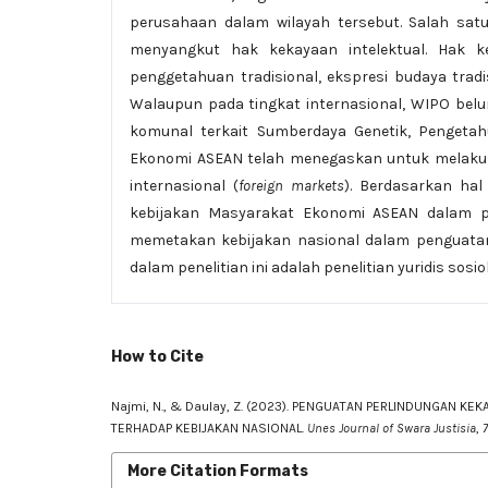
perusahaan dalam wilayah tersebut. Salah sa
menyangkut hak kekayaan intelektual. Hak k
penggetahuan tradisional, ekspresi budaya trad
Walaupun pada tingkat internasional, WIPO belu
komunal terkait Sumberdaya Genetik, Pengetah
Ekonomi ASEAN telah menegaskan untuk melakuk
internasional (
foreign markets
). Berdasarkan hal
kebijakan Masyarakat Ekonomi ASEAN dalam per
memetakan kebijakan nasional dalam penguatan
dalam penelitian ini adalah penelitian yuridis sos
How to Cite
Najmi, N., & Daulay, Z. (2023). PENGUATAN PERLINDUNGAN 
TERHADAP KEBIJAKAN NASIONAL.
Unes Journal of Swara Justisia
,
7
More Citation Formats