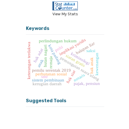
View My Stats
Keywords
implikasi yuridis
perlindungan hukum
balapan liar
keterangan terdakwa
kota padang
polri
hutan nagari
hak adat
saksi
kriminologi
kewenangan
siaran gratis
pemungutan suara ulang
remaja
hak anak
anak
pemilu serentak 2019
hak siar
perhutanan sosial
notaris
smr
sistem pembinaan
pajak, pensiun
kerugian daerah
Suggested Tools