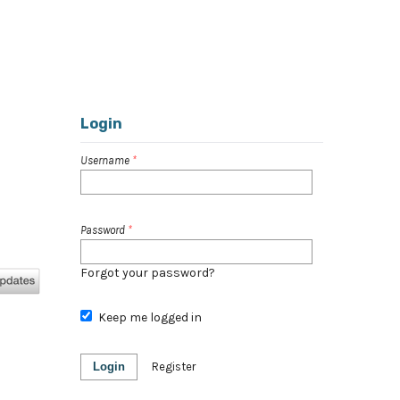
Register
Login
Search
Login
Username
*
Password
*
Forgot your password?
Keep me logged in
Login
Register