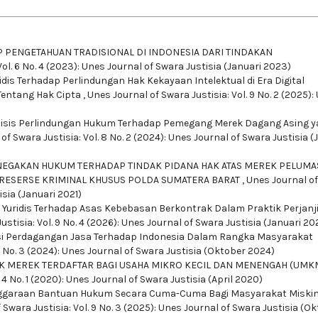
PENGETAHUAN TRADISIONAL DI INDONESIA DARI TINDAKAN
Vol. 6 No. 4 (2023): Unes Journal of Swara Justisia (Januari 2023)
idis Terhadap Perlindungan Hak Kekayaan Intelektual di Era Digital
entang Hak Cipta
,
Unes Journal of Swara Justisia: Vol. 9 No. 2 (2025):
lisis Perlindungan Hukum Terhadap Pemegang Merek Dagang Asing 
of Swara Justisia: Vol. 8 No. 2 (2024): Unes Journal of Swara Justisia (J
EGAKAN HUKUM TERHADAP TINDAK PIDANA HAK ATAS MEREK PELUMA
RESERSE KRIMINAL KHUSUS POLDA SUMATERA BARAT
,
Unes Journal o
isia (Januari 2021)
 Yuridis Terhadap Asas Kebebasan Berkontrak Dalam Praktik Perjanj
stisia: Vol. 9 No. 4 (2026): Unes Journal of Swara Justisia (Januari 20
asi Perdagangan Jasa Terhadap Indonesia Dalam Rangka Masyarakat
8 No. 3 (2024): Unes Journal of Swara Justisia (Oktober 2024)
 MEREK TERDAFTAR BAGI USAHA MIKRO KECIL DAN MENENGAH (UMKM
 4 No. 1 (2020): Unes Journal of Swara Justisia (April 2020)
ggaraan Bantuan Hukum Secara Cuma-Cuma Bagi Masyarakat Miskin
 Swara Justisia: Vol. 9 No. 3 (2025): Unes Journal of Swara Justisia (O