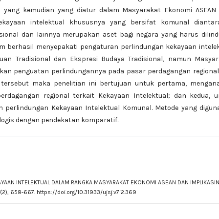
tu yang kemudian yang diatur dalam Masyarakat Ekonomi ASEAN 
ekayaan intelektual khususnya yang bersifat komunal diantar
isional dan lainnya merupakan aset bagi negara yang harus dilind
m berhasil menyepakati pengaturan perlindungan kekayaan intele
uan Tradisional dan Ekspresi Budaya Tradisional, namun Masyar
an penguatan perlindungannya pada pasar perdagangan regional
 tersebut maka penelitian ini bertujuan untuk pertama, mengana
dagangan regional terkait Kekayaan Intelektual; dan kedua, u
 perlindungan Kekayaan Intelektual Komunal. Metode yang digun
iologis dengan pendekatan komparatif.
KEKAYAAN INTELEKTUAL DALAM RANGKA MASYARAKAT EKONOMI ASEAN DAN IMPLIKASI
(2), 658-667.
https://doi.org/10.31933/ujsj.v7i2.369