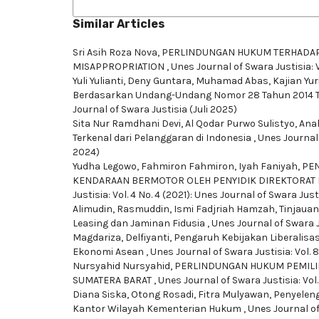
Similar Articles
Sri Asih Roza Nova,
PERLINDUNGAN HUKUM TERHADAP 
MISAPPROPRIATION
,
Unes Journal of Swara Justisia: 
Yuli Yulianti, Deny Guntara, Muhamad Abas,
Kajian Yur
Berdasarkan Undang-Undang Nomor 28 Tahun 2014 T
Journal of Swara Justisia (Juli 2025)
Sita Nur Ramdhani Devi, Al Qodar Purwo Sulistyo,
Ana
Terkenal dari Pelanggaran di Indonesia
,
Unes Journal 
2024)
Yudha Legowo, Fahmiron Fahmiron, Iyah Faniyah,
PEN
KENDARAAN BERMOTOR OLEH PENYIDIK DIREKTORAT 
Justisia: Vol. 4 No. 4 (2021): Unes Journal of Swara Just
Alimudin, Rasmuddin, Ismi Fadjriah Hamzah,
Tinjauan
Leasing dan Jaminan Fidusia
,
Unes Journal of Swara Ju
Magdariza, Delfiyanti,
Pengaruh Kebijakan Liberalis
Ekonomi Asean
,
Unes Journal of Swara Justisia: Vol. 
Nursyahid Nursyahid,
PERLINDUNGAN HUKUM PEMILIK
SUMATERA BARAT
,
Unes Journal of Swara Justisia: Vol.
Diana Siska, Otong Rosadi, Fitra Mulyawan,
Penyelen
Kantor Wilayah Kementerian Hukum
,
Unes Journal of