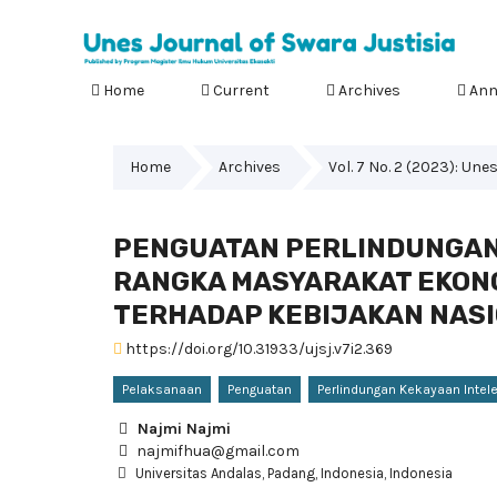
Home
Current
Archives
Ann
Home
Archives
Vol. 7 No. 2 (2023): Une
PENGUATAN PERLINDUNGAN
RANGKA MASYARAKAT EKONO
TERHADAP KEBIJAKAN NAS
https://doi.org/10.31933/ujsj.v7i2.369
Pelaksanaan
Penguatan
Perlindungan Kekayaan Intel
Najmi Najmi
najmifhua@gmail.com
Universitas Andalas, Padang, Indonesia, Indonesia