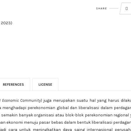
SHARE
i 2023)
REFERENCES
LICENSE
N Economic Community)
juga merupakan suatu hal yang harus dilak
 menghadapi perekonomian global dan liberalisasi dalam perdaga
 oleh semakin banyak organisasi atau blok-blok perekonomian regional
ahan ekonomi menuju pasar bebas dalam bentuk liberalisasi perdaga
njadi cara untuk meningkatkan daya saing internasional perusah