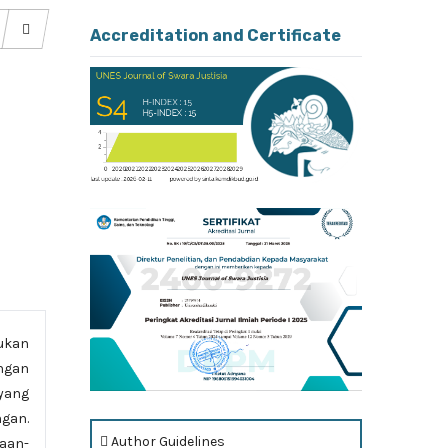
Accreditation and Certificate
ukan
ngan
 yang
ngan.
Author Guidelines
aan-