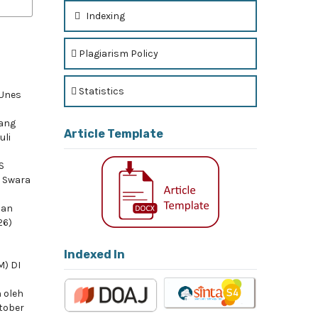
Indexing
Plagiarism Policy
Statistics
 Unes
yang
Article Template
uli
S
f Swara
ian
26)
Indexed In
) DI
 oleh
ktober