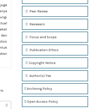
juga
anya
Peer Review
ungi.
ktual
Reviewers
akat
 dan
Focus and Scope
lisis
ntuk
Publication Ethics
akan
Copyright Notice
Author(s) Fee
Archiving Policy
NYA
Open Access Policy