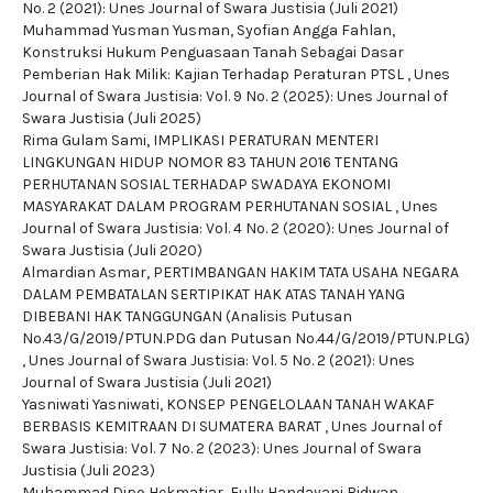
No. 2 (2021): Unes Journal of Swara Justisia (Juli 2021)
Muhammad Yusman Yusman, Syofian Angga Fahlan,
Konstruksi Hukum Penguasaan Tanah Sebagai Dasar
Pemberian Hak Milik: Kajian Terhadap Peraturan PTSL
,
Unes
Journal of Swara Justisia: Vol. 9 No. 2 (2025): Unes Journal of
Swara Justisia (Juli 2025)
Rima Gulam Sami,
IMPLIKASI PERATURAN MENTERI
LINGKUNGAN HIDUP NOMOR 83 TAHUN 2016 TENTANG
PERHUTANAN SOSIAL TERHADAP SWADAYA EKONOMI
MASYARAKAT DALAM PROGRAM PERHUTANAN SOSIAL
,
Unes
Journal of Swara Justisia: Vol. 4 No. 2 (2020): Unes Journal of
Swara Justisia (Juli 2020)
Almardian Asmar,
PERTIMBANGAN HAKIM TATA USAHA NEGARA
DALAM PEMBATALAN SERTIPIKAT HAK ATAS TANAH YANG
DIBEBANI HAK TANGGUNGAN (Analisis Putusan
No.43/G/2019/PTUN.PDG dan Putusan No.44/G/2019/PTUN.PLG)
,
Unes Journal of Swara Justisia: Vol. 5 No. 2 (2021): Unes
Journal of Swara Justisia (Juli 2021)
Yasniwati Yasniwati,
KONSEP PENGELOLAAN TANAH WAKAF
BERBASIS KEMITRAAN DI SUMATERA BARAT
,
Unes Journal of
Swara Justisia: Vol. 7 No. 2 (2023): Unes Journal of Swara
Justisia (Juli 2023)
Muhammad Dipo Hekmatiar, Fully Handayani Ridwan,