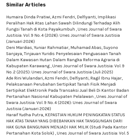
Similar Articles
Humaira Dinda Pratiwi, Azmi Fendri, Delfiyanti,
Implikasi
Peralihan Hak Atas Lahan Sawah Dilindungi Terhadap Alih
Fungsi Tanah di Kota Payakumbuh
,
Unes Journal of Swara
Justisia: Vol. 9 No. 4 (2026): Unes Journal of Swara Justisia
(Januari 2026)
Deni Mardias, Yuniar Rahmatiar, Muhamad Abas, Suyono
Sanjaya,
Tinjauan Yuridis Penyelesaian Penguasaan Tanah
Dalam Kawasan Hutan Dalam Rangka Reforma Agraria di
Kabupaten Karawang
,
Unes Journal of Swara Justisia: Vol. 9
No. 2 (2025): Unes Journal of Swara Justisia (Juli 2025)
Ade Rini Wulandari, Azmi Fendri, Delfiyanti, Ragil Ibnu Hajar,
Pelaksanaan Perubahan Sertipikat Tanah Fisik Menjadi
Sertipikat Elektronik Pada Transaksi Jual Beli Di Kantor Badan
Pertanahan Nasional Kabupaten Pelalawan
,
Unes Journal of
Swara Justisia: Vol. 9 No. 4 (2026): Unes Journal of Swara
Justisia (Januari 2026)
Haraif Yudha Putra,
KEPASTIAN HUKUM PENINGKATAN STATUS
HAK ATAS TANAH YANG DIBEBANKAN HAK TANGGUNGAN DARI
HAK GUNA BANGUNAN MENJADI HAK MILIK (Studi Pada Kantor
Pertanahan Kota Solok)
,
Unes Journal of Swara Justisia: Vol. 5