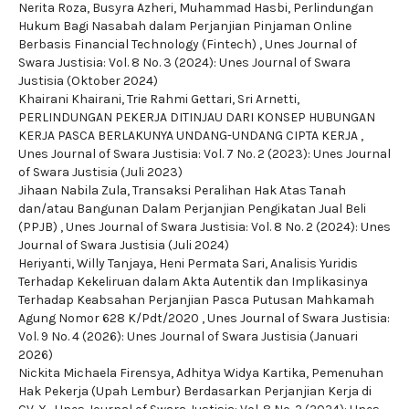
Nerita Roza, Busyra Azheri, Muhammad Hasbi,
Perlindungan
Hukum Bagi Nasabah dalam Perjanjian Pinjaman Online
Berbasis Financial Technology (Fintech)
,
Unes Journal of
Swara Justisia: Vol. 8 No. 3 (2024): Unes Journal of Swara
Justisia (Oktober 2024)
Khairani Khairani, Trie Rahmi Gettari, Sri Arnetti,
PERLINDUNGAN PEKERJA DITINJAU DARI KONSEP HUBUNGAN
KERJA PASCA BERLAKUNYA UNDANG-UNDANG CIPTA KERJA
,
Unes Journal of Swara Justisia: Vol. 7 No. 2 (2023): Unes Journal
of Swara Justisia (Juli 2023)
Jihaan Nabila Zula,
Transaksi Peralihan Hak Atas Tanah
dan/atau Bangunan Dalam Perjanjian Pengikatan Jual Beli
(PPJB)
,
Unes Journal of Swara Justisia: Vol. 8 No. 2 (2024): Unes
Journal of Swara Justisia (Juli 2024)
Heriyanti, Willy Tanjaya, Heni Permata Sari,
Analisis Yuridis
Terhadap Kekeliruan dalam Akta Autentik dan Implikasinya
Terhadap Keabsahan Perjanjian Pasca Putusan Mahkamah
Agung Nomor 628 K/Pdt/2020
,
Unes Journal of Swara Justisia:
Vol. 9 No. 4 (2026): Unes Journal of Swara Justisia (Januari
2026)
Nickita Michaela Firensya, Adhitya Widya Kartika,
Pemenuhan
Hak Pekerja (Upah Lembur) Berdasarkan Perjanjian Kerja di