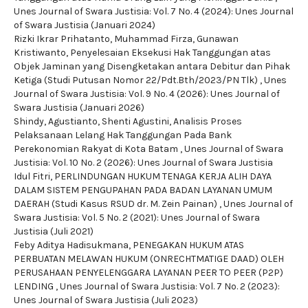
Unes Journal of Swara Justisia: Vol. 7 No. 4 (2024): Unes Journal
of Swara Justisia (Januari 2024)
Rizki Ikrar Prihatanto, Muhammad Firza, Gunawan
Kristiwanto,
Penyelesaian Eksekusi Hak Tanggungan atas
Objek Jaminan yang Disengketakan antara Debitur dan Pihak
Ketiga (Studi Putusan Nomor 22/Pdt.Bth/2023/PN Tlk)
,
Unes
Journal of Swara Justisia: Vol. 9 No. 4 (2026): Unes Journal of
Swara Justisia (Januari 2026)
Shindy, Agustianto, Shenti Agustini,
Analisis Proses
Pelaksanaan Lelang Hak Tanggungan Pada Bank
Perekonomian Rakyat di Kota Batam
,
Unes Journal of Swara
Justisia: Vol. 10 No. 2 (2026): Unes Journal of Swara Justisia
Idul Fitri,
PERLINDUNGAN HUKUM TENAGA KERJA ALIH DAYA
DALAM SISTEM PENGUPAHAN PADA BADAN LAYANAN UMUM
DAERAH (Studi Kasus RSUD dr. M. Zein Painan)
,
Unes Journal of
Swara Justisia: Vol. 5 No. 2 (2021): Unes Journal of Swara
Justisia (Juli 2021)
Feby Aditya Hadisukmana,
PENEGAKAN HUKUM ATAS
PERBUATAN MELAWAN HUKUM (ONRECHTMATIGE DAAD) OLEH
PERUSAHAAN PENYELENGGARA LAYANAN PEER TO PEER (P2P)
LENDING
,
Unes Journal of Swara Justisia: Vol. 7 No. 2 (2023):
Unes Journal of Swara Justisia (Juli 2023)