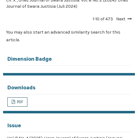
CV. X
,
Unes Journal of Swara Justisia: Vol. 8 No. 2 (2024): Unes
Journal of Swara Justisia (Juli 2024)
1-10 of 473
Next
You may also
start an advanced similarity search
for this
article.
Dimension Badge
Downloads
PDF
Issue