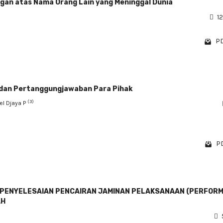
ngan atas Nama Orang Lain yang Meninggal Dunia
12
PD
 dan Pertanggungjawaban Para Pihak
(3)
rel Djaya P
PD
 PENYELESAIAN PENCAIRAN JAMINAN PELAKSANAAN (PERFOR
AH