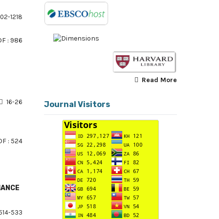
02-1218
F : 986
Read More
16-26
Journal Visitors
F : 524
MANCE
514-533