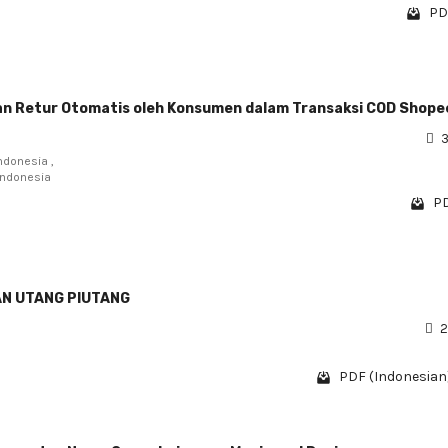
PD
an Retur Otomatis oleh Konsumen dalam Transaksi COD Shope
3
ndonesia ,
Indonesia
PD
AN UTANG PIUTANG
2
PDF (Indonesian)