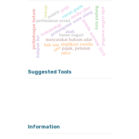
siaran gratis
polri
media siber
remaja
kota padang
pegawai negeri sipil
notaris
perlindungan hukum
pemungutan suara ulang
perhutanan sosial
pemilu serentak 2019
kriminologi
anak
hutan nagari
balapan liar
masyarakat hukum adat
implikasi yuridis
hak siar
smr
pajak, pensiun
saksi
Suggested Tools
Information