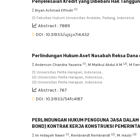
Penyelesaian Kredit yang Dibebani Hak Tanggu
(1)
Bryan Achmad Effindri
(1) Fakultas Hukum Universitas Andalas, Padang, Indonesia
Abstract : 7889
DOI : 10.31933/ujsj.v7i4.432
Perlindungan Hukum Aset Nasabah Reksa Dana
(1)
(2)
Anderson Chandra Yauwira
, M Malikul Abdul A M
, M Far
(1) Universitas Pelita Harapan, Indonesia ,
(2) Universitas Pelita Harapan, Indonesia ,
(3) Universitas Pelita Harapan, Indonesia
Abstract : 767
DOI : 10.31933/54fc4187
PERLINDUNGAN HUKUM PENGGUNA JASA DALAM
BOND) KONTRAK KERJA KONSTRUKSI PEMERINT
(1)
(2)
(3)
Iin Hidayah Nawir
, Rembrandt Rembrandt
, M. Hasbi