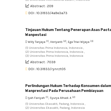
Abstract : 209
DOI : 10.31933/4a9e3a73
Tinjauan Hukum Tentang Penerapan Asas Pacta
Wanpestasi
(1)
(2)
(3)
Willy Tanjaya
, Heriyanti
, Ega Triwi Wijaya
(1) Universitas Prima Indonesia, Indonesia ,
(2) Universitas Prima Indonesia, Indonesia ,
(3) Universitas Prima Indonesia, Indonesia
Abstract : 7039
DOI : 10.31933/rynrzt05
Perlindungan Hukum Terhadap Konsumen dalam P
Wanprestasi Pada Perusahaan Pembiayaan
(1)
(2)
Iyah Faniyah
, Syurya Alhadi. A
(1) Universitas Ekasakti, Padang, Indonesia ,
(2) Universitas Ekasakti, Padang, Indonesia