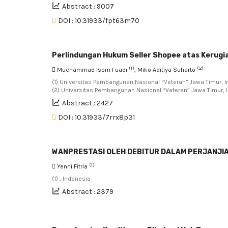
Abstract : 9007
DOI : 10.31933/fpt63m70
Perlindungan Hukum Seller Shopee atas Kerugi
(1)
(2)
Muchammad Isom Fuadi
, Miko Aditiya Suharto
(1) Universitas Pembangunan Nasional “Veteran” Jawa Timur, I
(2) Universitas Pembangunan Nasional “Veteran” Jawa Timur, 
Abstract : 2427
DOI : 10.31933/7rrx8p31
WANPRESTASI OLEH DEBITUR DALAM PERJANJI
(1)
Yenni Fitria
(1) , Indonesia
Abstract : 2379