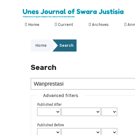
Home
Current
Archives
Ann
Home
Search
Search
Advanced filters
Published After
Published Before