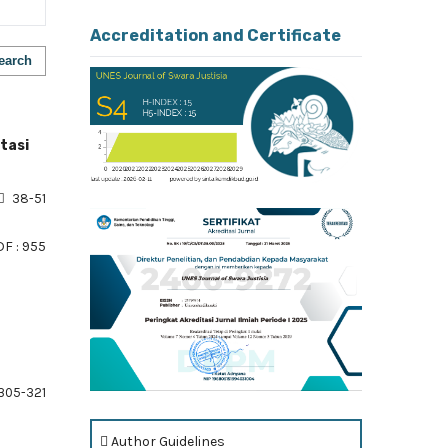
Accreditation and Certificate
earch
tasi
38-51
F : 955
305-321
Author Guidelines