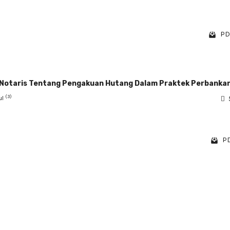
PD
a Notaris Tentang Pengakuan Hutang Dalam Praktek Perbanka
(3)
ul
PD
1 - 10 of 12 items
1
2