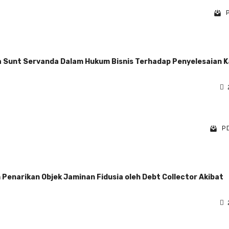
P
 Sunt Servanda Dalam Hukum Bisnis Terhadap Penyelesaian 
PD
enarikan Objek Jaminan Fidusia oleh Debt Collector Akibat