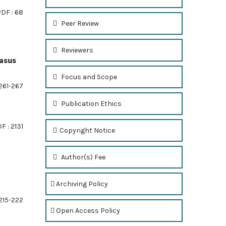
DF : 68
Peer Review
Reviewers
Kasus
Focus and Scope
261-267
Publication Ethics
F : 2131
Copyright Notice
Author(s) Fee
Archiving Policy
215-222
Open Access Policy