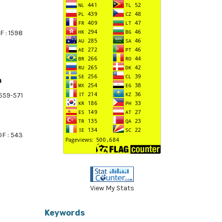
F : 1598
n
559-571
F : 543
View My Stats
>
>>
Keywords