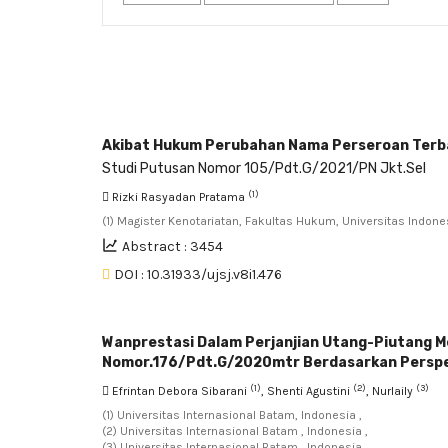
Akibat Hukum Perubahan Nama Perseroan Terb
Studi Putusan Nomor 105/Pdt.G/2021/PN Jkt.Sel
(1)
Rizki Rasyadan Pratama
(1) Magister Kenotariatan, Fakultas Hukum, Universitas Indone
Abstract : 3454
DOI : 10.31933/ujsj.v8i1.476
Wanprestasi Dalam Perjanjian Utang-Piutang M
Nomor.176/Pdt.G/2020mtr Berdasarkan Persp
(1)
(2)
(3)
Efrintan Debora Sibarani
, Shenti Agustini
, Nurlaily
(1) Universitas Internasional Batam, Indonesia ,
(2) Universitas Internasional Batam , Indonesia ,
(3) Universitas Internasional Batam , Indonesia