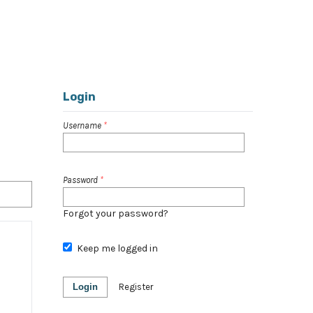
Register
Login
Login
Username
*
Password
*
Forgot your password?
Keep me logged in
Login
Register