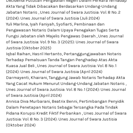
Decidendi Putusan Pengadilan Negeri Dalam Perkara Terhadap
Akta Yang Tidak Dibacakan Berdasarkan Undang-Undang
Jabatan Notaris
,
Unes Journal of Swara Justisia: Vol. 8 No. 2
(2024): Unes Journal of Swara Justisia (Juli 2024)
Yuli Marlina, Iyah Faniyah, Syofiarti,
Pembinaan dan
Pengawasan Notaris Dalam Upaya Penegakan Tugas Serta
Fungsi Jabatan oleh Majelis Pengawas Daerah
,
Unes Journal
of Swara Justisia: Vol. 9 No. 3 (2025): Unes Journal of Swara
Justisia (Oktober 2025)
Iqbal Raihan, Hasril Hertanto,
Pertanggungjawaban Notaris
Terhadap Pemalsuan Tanda Tangan Penghadap Atas Akta
Kuasa Jual Beli
,
Unes Journal of Swara Justisia: Vol. 8 No. 1
(2024): Unes Journal of Swara Justisia (April 2024)
Darmayenti, Khairani,
Tanggung Jawab Notaris Terhadap Akta
Yang Cacat Hukum Menurut Undang-Undang Jabatan Notaris
,
Unes Journal of Swara Justisia: Vol. 8 No. 1 (2024): Unes Journal
of Swara Justisia (April 2024)
Annisa Diva Murbarani, Beatrix Benni,
Pertimbangan Penyidik
Dalam Penetapan Notaris Sebagai Tersangka Pada Tindak
Pidana Korupsi Kredit Fiktif Perbankan
,
Unes Journal of Swara
Justisia: Vol. 8 No. 3 (2024): Unes Journal of Swara Justisia
(Oktober 2024)