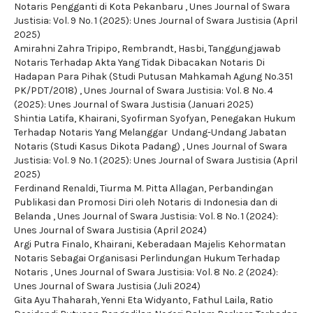
Notaris Pengganti di Kota Pekanbaru
,
Unes Journal of Swara
Justisia: Vol. 9 No. 1 (2025): Unes Journal of Swara Justisia (April
2025)
Amirahni Zahra Tripipo, Rembrandt, Hasbi,
Tanggungjawab
Notaris Terhadap Akta Yang Tidak Dibacakan Notaris Di
Hadapan Para Pihak (Studi Putusan Mahkamah Agung No.351
PK/PDT/2018)
,
Unes Journal of Swara Justisia: Vol. 8 No. 4
(2025): Unes Journal of Swara Justisia (Januari 2025)
Shintia Latifa, Khairani, Syofirman Syofyan,
Penegakan Hukum
Terhadap Notaris Yang Melanggar Undang-Undang Jabatan
Notaris (Studi Kasus Dikota Padang)
,
Unes Journal of Swara
Justisia: Vol. 9 No. 1 (2025): Unes Journal of Swara Justisia (April
2025)
Ferdinand Renaldi, Tiurma M. Pitta Allagan,
Perbandingan
Publikasi dan Promosi Diri oleh Notaris di Indonesia dan di
Belanda
,
Unes Journal of Swara Justisia: Vol. 8 No. 1 (2024):
Unes Journal of Swara Justisia (April 2024)
Argi Putra Finalo, Khairani,
Keberadaan Majelis Kehormatan
Notaris Sebagai Organisasi Perlindungan Hukum Terhadap
Notaris
,
Unes Journal of Swara Justisia: Vol. 8 No. 2 (2024):
Unes Journal of Swara Justisia (Juli 2024)
Gita Ayu Thaharah, Yenni Eta Widyanto, Fathul Laila,
Ratio