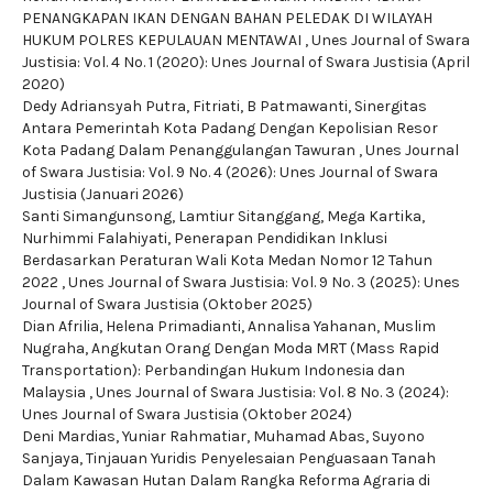
PENANGKAPAN IKAN DENGAN BAHAN PELEDAK DI WILAYAH
HUKUM POLRES KEPULAUAN MENTAWAI
,
Unes Journal of Swara
Justisia: Vol. 4 No. 1 (2020): Unes Journal of Swara Justisia (April
2020)
Dedy Adriansyah Putra, Fitriati, B Patmawanti,
Sinergitas
Antara Pemerintah Kota Padang Dengan Kepolisian Resor
Kota Padang Dalam Penanggulangan Tawuran
,
Unes Journal
of Swara Justisia: Vol. 9 No. 4 (2026): Unes Journal of Swara
Justisia (Januari 2026)
Santi Simangunsong, Lamtiur Sitanggang, Mega Kartika,
Nurhimmi Falahiyati,
Penerapan Pendidikan Inklusi
Berdasarkan Peraturan Wali Kota Medan Nomor 12 Tahun
2022
,
Unes Journal of Swara Justisia: Vol. 9 No. 3 (2025): Unes
Journal of Swara Justisia (Oktober 2025)
Dian Afrilia, Helena Primadianti, Annalisa Yahanan, Muslim
Nugraha,
Angkutan Orang Dengan Moda MRT (Mass Rapid
Transportation): Perbandingan Hukum Indonesia dan
Malaysia
,
Unes Journal of Swara Justisia: Vol. 8 No. 3 (2024):
Unes Journal of Swara Justisia (Oktober 2024)
Deni Mardias, Yuniar Rahmatiar, Muhamad Abas, Suyono
Sanjaya,
Tinjauan Yuridis Penyelesaian Penguasaan Tanah
Dalam Kawasan Hutan Dalam Rangka Reforma Agraria di