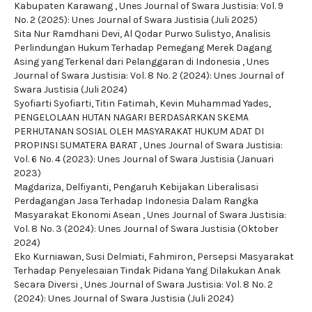
Kabupaten Karawang
,
Unes Journal of Swara Justisia: Vol. 9
No. 2 (2025): Unes Journal of Swara Justisia (Juli 2025)
Sita Nur Ramdhani Devi, Al Qodar Purwo Sulistyo,
Analisis
Perlindungan Hukum Terhadap Pemegang Merek Dagang
Asing yang Terkenal dari Pelanggaran di Indonesia
,
Unes
Journal of Swara Justisia: Vol. 8 No. 2 (2024): Unes Journal of
Swara Justisia (Juli 2024)
Syofiarti Syofiarti, Titin Fatimah, Kevin Muhammad Yades,
PENGELOLAAN HUTAN NAGARI BERDASARKAN SKEMA
PERHUTANAN SOSIAL OLEH MASYARAKAT HUKUM ADAT DI
PROPINSI SUMATERA BARAT
,
Unes Journal of Swara Justisia:
Vol. 6 No. 4 (2023): Unes Journal of Swara Justisia (Januari
2023)
Magdariza, Delfiyanti,
Pengaruh Kebijakan Liberalisasi
Perdagangan Jasa Terhadap Indonesia Dalam Rangka
Masyarakat Ekonomi Asean
,
Unes Journal of Swara Justisia:
Vol. 8 No. 3 (2024): Unes Journal of Swara Justisia (Oktober
2024)
Eko Kurniawan, Susi Delmiati, Fahmiron,
Persepsi Masyarakat
Terhadap Penyelesaian Tindak Pidana Yang Dilakukan Anak
Secara Diversi
,
Unes Journal of Swara Justisia: Vol. 8 No. 2
(2024): Unes Journal of Swara Justisia (Juli 2024)