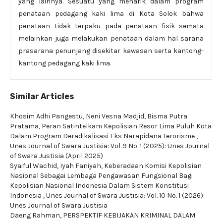
yang lainnya. Sesuatu yang menarik dalam program
penataan pedagang kaki lima di Kota Solok bahwa
penataan tidak terpaku pada penataan fisik semata
melainkan juga melakukan penataan dalam hal sarana
prasarana penunjang disekitar kawasan serta kantong-
kantong pedagang kaki lima.
Similar Articles
Khosim Adhi Pangestu, Neni Vesna Madjid, Bisma Putra
Pratama,
Peran Satintelkam Kepolisian Resor Lima Puluh Kota
Dalam Program Deradikalisasi Eks Narapidana Terorisme
,
Unes Journal of Swara Justisia: Vol. 9 No. 1 (2025): Unes Journal
of Swara Justisia (April 2025)
Syaiful Wachid, Iyah Faniyah,
Keberadaan Komisi Kepolisian
Nasional Sebagai Lembaga Pengawasan Fungsional Bagi
Kepolisian Nasional Indonesia Dalam Sistem Konstitusi
Indonesia
,
Unes Journal of Swara Justisia: Vol. 10 No. 1 (2026):
Unes Journal of Swara Justisia
Daeng Rahman,
PERSPEKTIF KEBIJAKAN KRIMINAL DALAM