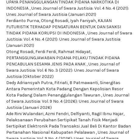
UPAYA PENANGGULANGAN TINDAK PIDANA NARKOTIKA DI
INDONESIA
,
Unes Journal of Swara Justisia: Vol. 4 No. 4 (2021):
Unes Journal of Swara Justisia (Januari 2021)
Ferdianto Purna, Otong Rosadi, Iyah Faniyah,
KAJIAN
FUTURISTIK TERHADAP PENGATURAN BENTUK DAN SANKSI
TINDAK PIDANA KORUPSI DI INDONESIA
,
Unes Journal of Swara
Justisia: Vol. 4 No. 4 (2021): Unes Journal of Swara Justisia
(Januari 2021)
Otong Rosadi, Ferdi Ferdi, Rahmat Hidayat,
PERTANGGUNGJAWABAN PIDANA PELAKU TINDAK PIDANA
PENCABULAN SESAMA JENIS PADA ANAK
,
Unes Journal of
Swara Justisia: Vol. 6 No. 3 (2022): Unes Journal of Swara
Justisia (Oktober 2022)
Dedy Adriansyah Putra, Fitriati, B Patmawanti,
Sinergitas
Antara Pemerintah Kota Padang Dengan Kepolisian Resor
Kota Padang Dalam Penanggulangan Tawuran
,
Unes Journal
of Swara Justisia: Vol. 9 No. 4 (2026): Unes Journal of Swara
Justisia (Januari 2026)
Ade Rini Wulandari, Azmi Fendri, Delfiyanti, Ragil Ibnu Hajar,
Pelaksanaan Perubahan Sertipikat Tanah Fisik Menjadi
Sertipikat Elektronik Pada Transaksi Jual Beli Di Kantor Badan
Pertanahan Nasional Kabupaten Pelalawan
,
Unes Journal of
Swara Justisia: Vol. 9 No. 4 (2026): Unes Journal of Swara