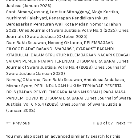
Justisia (Januari 2026)
Santi Simangunsong, Lamtiur Sitanggang, Mega Kartika,
Nurhimmi Falahiyati,
Penerapan Pendidikan Inklusi
Berdasarkan Peraturan Wali Kota Medan Nomor 12 Tahun
2022
,
Unes Journal of Swara Justisia: Vol. 9 No. 3 (2025): Unes
Journal of Swara Justisia (Oktober 2025)
Dian Bakti Setiawan, Neneng Oktarina,
PELEMBAGAAN
FILOSOFI ADAT BASANDI SYARAâ€™, SYARAâ€™ BASANDI
KITABULLAH DALAM STRUKTUR KELEMBAGAAN NAGARI SEBAGAI
SATUAN PEMERINTAHAN TERENDAH DI SUMATERA BARAT
,
Unes
Journal of Swara Justisia: Vol. 6 No. 4 (2023): Unes Journal of
Swara Justisia (Januari 2023)
Neneng Oktarina, Dian Bakti Setiawan, Andalusia Andalusia,
Misnar Syam,
PERLINDUNGAN HUKUM TERHADAP PESERTA
BPJS (BADAN PENYELENGGARA JAMINAN SOSIAL) PADA MASA
PANDEMI COVID-19 DI SUMATERA BARAT
,
Unes Journal of Swara
Justisia: Vol. 6 No. 4 (2023): Unes Journal of Swara Justisia
(Januari 2023)
Previous
11-20 of 57
Next
You may also
start an advanced similarity search
for this