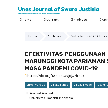
Home
Current
Archives
Ann
Home
Archives
Vol. 7 No. 1 (2023): Une
EFEKTIVITAS PENGGUNAAN 
MARUNGGI KOTA PARIAMAN
MASA PANDEMI COVID-19
https://doi.org/10.31933/ujsj.v7i1.306
Effectiveness
Village Funds
Village Heads
Covid 1
Asrizal Asrizal
Universitas Ekasakti, Indonesia