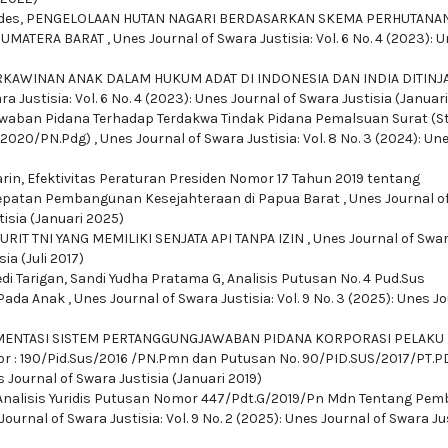
des,
PENGELOLAAN HUTAN NAGARI BERDASARKAN SKEMA PERHUTANA
 SUMATERA BARAT
,
Unes Journal of Swara Justisia: Vol. 6 No. 4 (2023): 
KAWINAN ANAK DALAM HUKUM ADAT DI INDONESIA DAN INDIA DITINJ
a Justisia: Vol. 6 No. 4 (2023): Unes Journal of Swara Justisia (Januar
aban Pidana Terhadap Terdakwa Tindak Pidana Pemalsuan Surat (St
B/2020/PN.Pdg)
,
Unes Journal of Swara Justisia: Vol. 8 No. 3 (2024): Un
arin,
Efektivitas Peraturan Presiden Nomor 17 Tahun 2019 tentang
epatan Pembangunan Kesejahteraan di Papua Barat
,
Unes Journal o
stisia (Januari 2025)
IT TNI YANG MEMILIKI SENJATA API TANPA IZIN
,
Unes Journal of Swa
sia (Juli 2017)
edi Tarigan, Sandi Yudha Pratama G,
Analisis Putusan No. 4 Pud.Sus
 Pada Anak
,
Unes Journal of Swara Justisia: Vol. 9 No. 3 (2025): Unes J
MENTASI SISTEM PERTANGGUNGJAWABAN PIDANA KORPORASI PELAKU
: 190/Pid.Sus/2016 /PN.Pmn dan Putusan No. 90/PID.SUS/2017/PT.
es Journal of Swara Justisia (Januari 2019)
Analisis Yuridis Putusan Nomor 447/Pdt.G/2019/Pn Mdn Tentang Pem
Journal of Swara Justisia: Vol. 9 No. 2 (2025): Unes Journal of Swara Ju