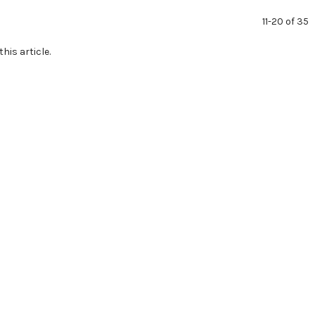
11-20 of 35
this article.