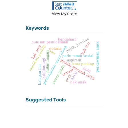
View My Stats
Keywords
pajak, pensiun
bendahara
putusan pemidanaan
hak siar
perkawinan anak
implikasi yuridis
hak adat
pemungutan suara ulang
notaris
smr
hutan nagari
perhutanan sosial
aspiratif
kriminologi
pemilu serentak 2019
kota padang
siaran gratis
balapan liar
polri
remaja
saksi
anak
hak anak
Suggested Tools