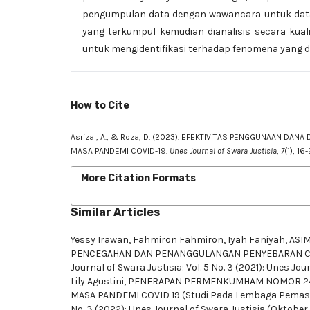
pengumpulan data dengan wawancara untuk data 
yang terkumpul kemudian dianalisis secara kualit
untuk mengidentifikasi terhadap fenomena yang dit
How to Cite
Asrizal, A., & Roza, D. (2023). EFEKTIVITAS PENGGUNAAN 
MASA PANDEMI COVID-19.
Unes Journal of Swara Justisia
,
7
(1), 16
More Citation Formats
Similar Articles
Yessy Irawan, Fahmiron Fahmiron, Iyah Faniyah,
ASI
PENCEGAHAN DAN PENANGGULANGAN PENYEBARAN COVID
Journal of Swara Justisia: Vol. 5 No. 3 (2021): Unes Jo
Lily Agustini,
PENERAPAN PERMENKUMHAM NOMOR 24 T
MASA PANDEMI COVID 19 (Studi Pada Lembaga Pemasy
No. 3 (2022): Unes Journal of Swara Justisia (Oktober