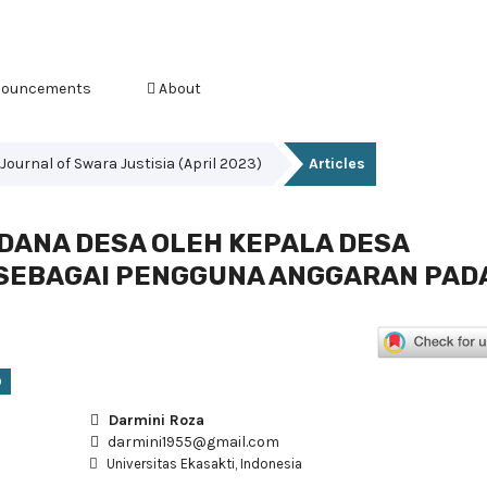
ouncements
About
s Journal of Swara Justisia (April 2023)
Articles
DANA DESA OLEH KEPALA DESA
 SEBAGAI PENGGUNA ANGGARAN PAD
9
Darmini Roza
darmini1955@gmail.com
Universitas Ekasakti, Indonesia