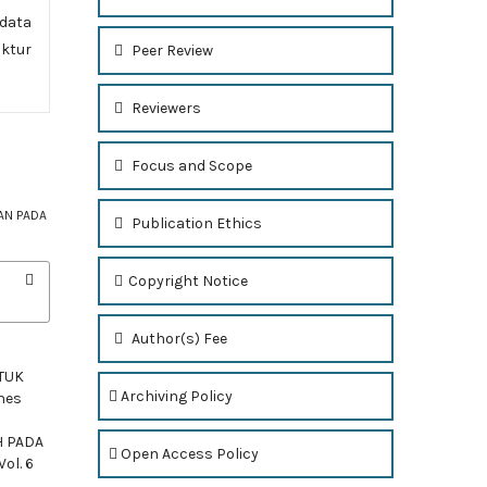
data
uktur
Peer Review
Reviewers
Focus and Scope
AN PADA
Publication Ethics
Copyright Notice
Author(s) Fee
TUK
Archiving Policy
nes
H PADA
Open Access Policy
ol. 6