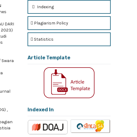
N
Indexing
Unes
Plagiarism Policy
AU DARI
i 2023)
udi
Statistics
es
Article Template
f Swara
ra
ournal
Indexed In
PDG)
,
bagian
stisia