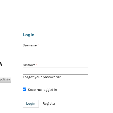
Register
Login
Search
Login
Username
*
A
Password
*
Forgot your password?
Keep me logged in
Login
Register