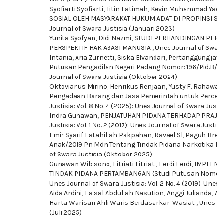
Syofiarti Syofiarti, Titin Fatimah, Kevin Muhammad Ya
SOSIAL OLEH MASYARAKAT HUKUM ADAT DI PROPINSI
Journal of Swara Justisia (Januari 2023)
Yunita Syofyan, Didi Nazmi,
STUDI PERBANDINGAN PER
PERSPEKTIF HAK ASASI MANUSIA
,
Unes Journal of Swar
Intania, Aria Zurnetti, Siska Elvandari,
Pertanggungjaw
Putusan Pengadilan Negeri Padang Nomor: 196/Pid.
Journal of Swara Justisia (Oktober 2024)
Oktovianus Mirino, Henrikus Renjaan, Yusty F. Rahaw
Pengadaan Barang dan Jasa Pemerintah untuk Perc
Justisia: Vol. 8 No. 4 (2025): Unes Journal of Swara Ju
Indra Gunawan,
PENJATUHAN PIDANA TERHADAP PRAJUR
Justisia: Vol. 1 No. 2 (2017): Unes Journal of Swara Justi
Emir Syarif Fatahillah Pakpahan, Ravael Sl, Paguh Br
Anak/2019 Pn Mdn Tentang Tindak Pidana Narkotika
of Swara Justisia (Oktober 2025)
Gunawan Wibisono, Fitriati Fitriati, Ferdi Ferdi,
IMPLE
TINDAK PIDANA PERTAMBANGAN (Studi Putusan Nomor 
Unes Journal of Swara Justisia: Vol. 2 No. 4 (2019): Un
Aida Ardini, Faisal Abdullah Nasution, Anggi Julianda,
Harta Warisan Ahli Waris Berdasarkan Wasiat
,
Unes 
(Juli 2025)