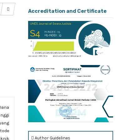
Accreditation and Certificate
Dana
unggi
yang
tode
Author Guidelines
eknik