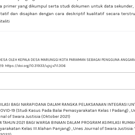
primer yang dikumpul serta studi dokumen untuk data sekunder, 
atif dan disajikan dengan cara deskriptif kualitatif secara terstr
eliti
DANA DESA OLEH KEPALA DESA MARUNGGI KOTA PARIAMAN SEBAGAI PENGGUNA ANGGAR
-29.
https://doi.org/10.31933/ujsj.v7i1.306
MILASI BAGI NARAPIDANA DALAM RANGKA PELAKSANAAN INTEGRASI UN
-19 (Studi Kasus Pada Balai Pemasyarakatan Kelas I Padang)
,
U
urnal of Swara Justisia (Oktober 2021)
AHUN 2021 BAGI WARGA BINAAN DALAM PROGRAM ASIMILASI RUMA
arakatan Kelas III Alahan Panjang)
,
Unes Journal of Swara Justisia: V
 2022)