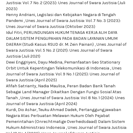
Justisia: Vol. 7 No. 2 (2023): Unes Journal of Swara Justisia (Juli
2023)
Henny Andriani,
Legislasi dan Kebijakan Negara di Tengah
Pandemi
,
Unes Journal of Swara Justisia: Vol. 7 No. 3 (2023):
Unes Journal of Swara Justisia (Oktober 2023)
Idul Fitri,
PERLINDUNGAN HUKUM TENAGA KERJA ALIH DAYA
DALAM SISTEM PENGUPAHAN PADA BADAN LAYANAN UMUM
DAERAH (Studi Kasus RSUD dr. M. Zein Painan)
,
Unes Journal of
Swara Justisia: Vol. 5 No. 2 (2021): Unes Journal of Swara
Justisia (Juli 2021)
Dewi Enggriyeni, Dayu Medina,
Pemanfaatan Geo Stationary
Orbit Untuk Kepentingan Telekomunikasi di Indonesia
,
Unes
Journal of Swara Justisia: Vol. 9 No. 1 (2025): Unes Journal of
Swara Justisia (April 2025)
Afifah Satrianty, Nadia Maulisa,
Peran Badan Bank Tanah
Sebagai Land Manager Dikaitkan Dengan Fungsi Sosial Atas
Tanah
,
Unes Journal of Swara Justisia: Vol. 8 No. 1 (2024): Unes
Journal of Swara Justisia (April 2024)
Kurdi, Dio Ashar, Teuku Ahmad Dadek,
Pertanggungjawaban
Negara Atas Perbuatan Melawan Hukum Oleh Pejabat
Pemerintahan (Onrechtmatige Overheidsdaad) Dalam Sistem
Hukum Administrasi Indonesia
,
Unes Journal of Swara Justisia: