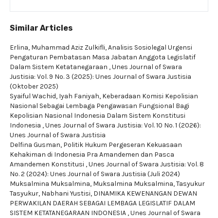
Similar Articles
Erlina, Muhammad Aziz Zulkifli,
Analisis Sosiolegal Urgensi
Pengaturan Pembatasan Masa Jabatan Anggota Legislatif
Dalam Sistem Ketatanegaraan
,
Unes Journal of Swara
Justisia: Vol. 9 No. 3 (2025): Unes Journal of Swara Justisia
(Oktober 2025)
Syaiful Wachid, Iyah Faniyah,
Keberadaan Komisi Kepolisian
Nasional Sebagai Lembaga Pengawasan Fungsional Bagi
Kepolisian Nasional Indonesia Dalam Sistem Konstitusi
Indonesia
,
Unes Journal of Swara Justisia: Vol. 10 No. 1 (2026):
Unes Journal of Swara Justisia
Delfina Gusman,
Politik Hukum Pergeseran Kekuasaan
Kehakiman di Indonesia Pra Amandemen dan Pasca
Amandemen Konstitusi
,
Unes Journal of Swara Justisia: Vol. 8
No. 2 (2024): Unes Journal of Swara Justisia (Juli 2024)
Muksalmina Muksalmina, Muksalmina Muksalmina, Tasyukur
Tasyukur, Nabhani Yustisi,
DINAMIKA KEWENANGAN DEWAN
PERWAKILAN DAERAH SEBAGAI LEMBAGA LEGISLATIF DALAM
SISTEM KETATANEGARAAN INDONESIA
,
Unes Journal of Swara