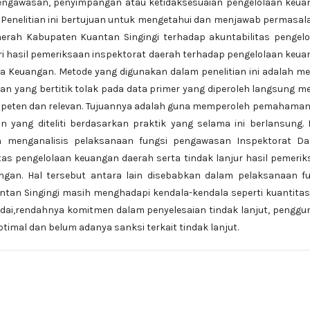
ngawasan, penyimpangan atau ketidaksesuaian pengelolaan keua
r. Penelitian ini bertujuan untuk mengetahui dan menjawab permasa
erah Kabupaten Kuantan Singingi terhadap akuntabilitas pengelo
ri hasil pemeriksaan inspektorat daerah terhadap pengelolaan keu
a Keuangan. Metode yang digunakan dalam penelitian ini adalah m
gan yang bertitik tolak pada data primer yang diperoleh langsung me
mpeten dan relevan. Tujuannya adalah guna memperoleh pemahaman
yang diteliti berdasarkan praktik yang selama ini berlansung. 
n menganalisis pelaksanaan fungsi pengawasan Inspektorat Da
tas pengelolaan keuangan daerah serta tindak lanjur hasil pemeri
gan. Hal tersebut antara lain disebabkan dalam pelaksanaan fu
tan Singingi masih menghadapi kendala-kendala seperti kuantita
ai,rendahnya komitmen dalam penyelesaian tindak lanjut, penggu
timal dan belum adanya sanksi terkait tindak lanjut.