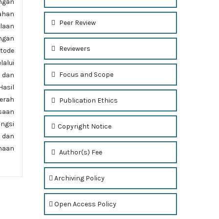
ngan
lahan
Peer Review
laan
angan
Reviewers
etode
lalui
Focus and Scope
 dan
Hasil
erah
Publication Ethics
ksaan
ngsi
Copyright Notice
s dan
naan
Author(s) Fee
Archiving Policy
Open Access Policy