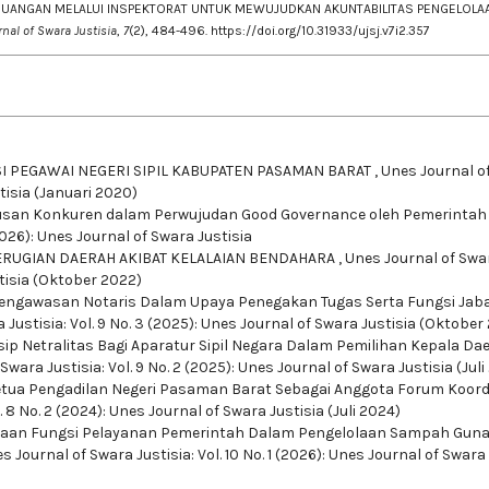
SAN KEUANGAN MELALUI INSPEKTORAT UNTUK MEWUJUDKAN AKUNTABILITAS PENGELOLA
nal of Swara Justisia
,
7
(2), 484-496.
https://doi.org/10.31933/ujsj.v7i2.357
 PEGAWAI NEGERI SIPIL KABUPATEN PASAMAN BARAT
,
Unes Journal o
stisia (Januari 2020)
rusan Konkuren dalam Perwujudan Good Governance oleh Pemerintah
(2026): Unes Journal of Swara Justisia
ERUGIAN DAERAH AKIBAT KELALAIAN BENDAHARA
,
Unes Journal of Swa
stisia (Oktober 2022)
ngawasan Notaris Dalam Upaya Penegakan Tugas Serta Fungsi Jab
 Justisia: Vol. 9 No. 3 (2025): Unes Journal of Swara Justisia (Oktober
sip Netralitas Bagi Aparatur Sipil Negara Dalam Pemilihan Kepala Dae
Swara Justisia: Vol. 9 No. 2 (2025): Unes Journal of Swara Justisia (Juli
tua Pengadilan Negeri Pasaman Barat Sebagai Anggota Forum Koord
. 8 No. 2 (2024): Unes Journal of Swara Justisia (Juli 2024)
aan Fungsi Pelayanan Pemerintah Dalam Pengelolaan Sampah Gun
s Journal of Swara Justisia: Vol. 10 No. 1 (2026): Unes Journal of Swara