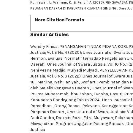
Kurniawan, L., Warman, K., & Fendri, A. (2023). PENGAWA
KEUANGAN DAERAH DI KABUPATEN KUANTAN SINGINGI.
Unes Jour
More Citation Formats
Similar Articles
Wendry Finisa,
PENANGANAN TINDAK PIDANA KORUPSI
Justisia: Vol. 3 No. 4 (2020): Unes Journal of Swara Ju
Hermon,
Evaluasi Normatif terhadap Pengelolaan U
Daerah
,
Unes Journal of Swara Justisia: Vol. 10 No. 1 
Neni Vesna Madjid, Mulyadi Mulyadi,
PENYELESAIAN K
Justisia: Vol. 6 No. 3 (2022): Unes Journal of Swara Ju
Yuli Marlina, Iyah Faniyah, Syofiarti,
Pembinaan dan Pe
oleh Majelis Pengawas Daerah
,
Unes Journal of Swara
Rt. Ima Muharomah Ibnu Zohan, Fuqoha, Hasuri,
Prin
Kabupaten Pandeglang Tahun 2024
,
Unes Journal of 
Ramadhani, Otong Rosadi,
Relevansi Keanggotaan Ke
Pimpinan Daerah
,
Unes Journal of Swara Justisia: Vol
Dodi Candra, Darmini Roza, Fitra Mulyawan,
Pelaksan
Mewujudkan Program Unggulan Padang Rancak
,
Une
Justisia