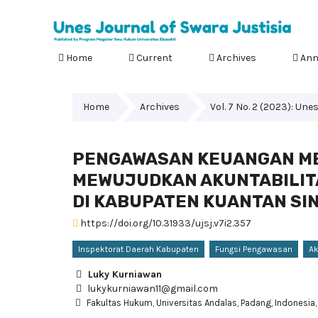
Home
Current
Archives
Ann
Home
Archives
Vol. 7 No. 2 (2023): Une
PENGAWASAN KEUANGAN ME
MEWUJUDKAN AKUNTABILIT
DI KABUPATEN KUANTAN SIN
https://doi.org/10.31933/ujsj.v7i2.357
Inspektorat Daerah Kabupaten
Fungsi Pengawasan
Ak
Luky Kurniawan
lukykurniawan11@gmail.com
Fakultas Hukum, Universitas Andalas, Padang, Indonesia,