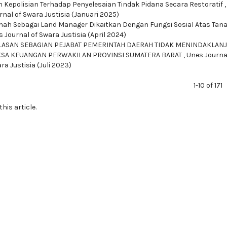
 Kepolisian Terhadap Penyelesaian Tindak Pidana Secara Restoratif
urnal of Swara Justisia (Januari 2025)
nah Sebagai Land Manager Dikaitkan Dengan Fungsi Sosial Atas Tan
es Journal of Swara Justisia (April 2024)
LASAN SEBAGIAN PEJABAT PEMERINTAH DAERAH TIDAK MENINDAKLANJ
KSA KEUANGAN PERWAKILAN PROVINSI SUMATERA BARAT
,
Unes Journa
ra Justisia (Juli 2023)
1-10 of 171
this article.