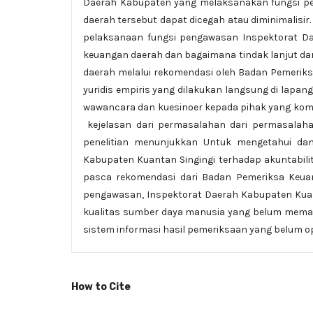
Daerah Kabupaten yang melaksanakan fungsi pe
daerah tersebut dapat dicegah atau diminimalisi
pelaksanaan fungsi pengawasan Inspektorat Da
keuangan daerah dan bagaimana tindak lanjut da
daerah melalui rekomendasi oleh Badan Pemeriks
yuridis empiris yang dilakukan langsung di lapan
wawancara dan kuesinoer kepada pihak yang ko
kejelasan dari permasalahan dari permasalahan 
penelitian menunjukkan Untuk mengetahui da
Kabupaten Kuantan Singingi terhadap akuntabili
pasca rekomendasi dari Badan Pemeriksa Keuan
pengawasan, Inspektorat Daerah Kabupaten Kuan
kualitas sumber daya manusia yang belum memad
sistem informasi hasil pemeriksaan yang belum op
How to Cite