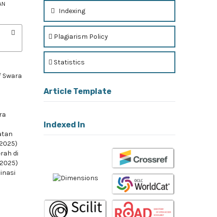
AN
Indexing
Plagiarism Policy
Statistics
f Swara
Article Template
ra
Indexed In
atan
 2025)
rah di
 2025)
inasi
a