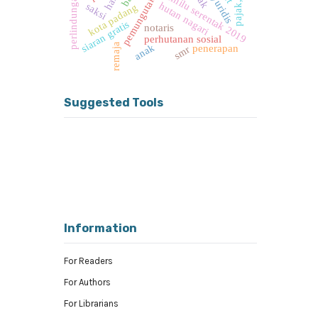
perlindungan hukum
pemilu serentak 2019
hutan nagari
saksi
kota padang
siaran gratis
notaris
perhutanan sosial
remaja
anak
penerapan
smr
Suggested Tools
Information
For Readers
For Authors
For Librarians