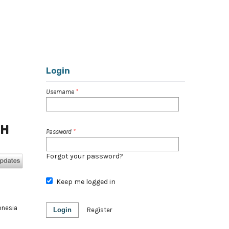
Register
Login
Search
Login
Username
*
AH
Password
*
Forgot your password?
Keep me logged in
onesia
Login
Register