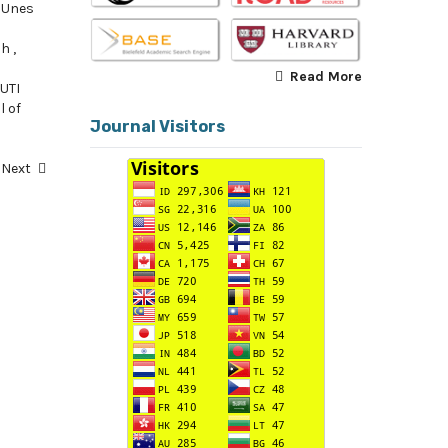
,
Unes
ah
,
Read More
UTI
l of
Journal Visitors
Next