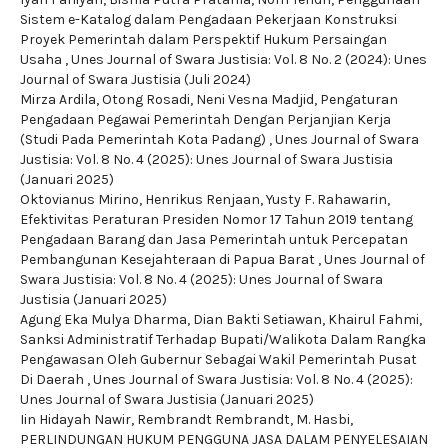
Sistem e-Katalog dalam Pengadaan Pekerjaan Konstruksi
Proyek Pemerintah dalam Perspektif Hukum Persaingan
Usaha
,
Unes Journal of Swara Justisia: Vol. 8 No. 2 (2024): Unes
Journal of Swara Justisia (Juli 2024)
Mirza Ardila, Otong Rosadi, Neni Vesna Madjid,
Pengaturan
Pengadaan Pegawai Pemerintah Dengan Perjanjian Kerja
(Studi Pada Pemerintah Kota Padang)
,
Unes Journal of Swara
Justisia: Vol. 8 No. 4 (2025): Unes Journal of Swara Justisia
(Januari 2025)
Oktovianus Mirino, Henrikus Renjaan, Yusty F. Rahawarin,
Efektivitas Peraturan Presiden Nomor 17 Tahun 2019 tentang
Pengadaan Barang dan Jasa Pemerintah untuk Percepatan
Pembangunan Kesejahteraan di Papua Barat
,
Unes Journal of
Swara Justisia: Vol. 8 No. 4 (2025): Unes Journal of Swara
Justisia (Januari 2025)
Agung Eka Mulya Dharma, Dian Bakti Setiawan, Khairul Fahmi,
Sanksi Administratif Terhadap Bupati/Walikota Dalam Rangka
Pengawasan Oleh Gubernur Sebagai Wakil Pemerintah Pusat
Di Daerah
,
Unes Journal of Swara Justisia: Vol. 8 No. 4 (2025):
Unes Journal of Swara Justisia (Januari 2025)
Iin Hidayah Nawir, Rembrandt Rembrandt, M. Hasbi,
PERLINDUNGAN HUKUM PENGGUNA JASA DALAM PENYELESAIAN