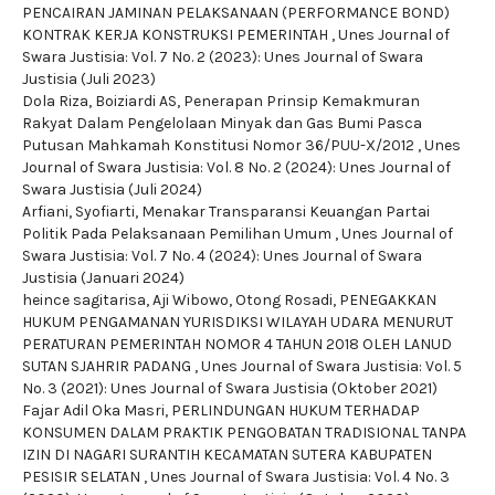
PENCAIRAN JAMINAN PELAKSANAAN (PERFORMANCE BOND)
KONTRAK KERJA KONSTRUKSI PEMERINTAH
,
Unes Journal of
Swara Justisia: Vol. 7 No. 2 (2023): Unes Journal of Swara
Justisia (Juli 2023)
Dola Riza, Boiziardi AS,
Penerapan Prinsip Kemakmuran
Rakyat Dalam Pengelolaan Minyak dan Gas Bumi Pasca
Putusan Mahkamah Konstitusi Nomor 36/PUU-X/2012
,
Unes
Journal of Swara Justisia: Vol. 8 No. 2 (2024): Unes Journal of
Swara Justisia (Juli 2024)
Arfiani, Syofiarti,
Menakar Transparansi Keuangan Partai
Politik Pada Pelaksanaan Pemilihan Umum
,
Unes Journal of
Swara Justisia: Vol. 7 No. 4 (2024): Unes Journal of Swara
Justisia (Januari 2024)
heince sagitarisa, Aji Wibowo, Otong Rosadi,
PENEGAKKAN
HUKUM PENGAMANAN YURISDIKSI WILAYAH UDARA MENURUT
PERATURAN PEMERINTAH NOMOR 4 TAHUN 2018 OLEH LANUD
SUTAN SJAHRIR PADANG
,
Unes Journal of Swara Justisia: Vol. 5
No. 3 (2021): Unes Journal of Swara Justisia (Oktober 2021)
Fajar Adil Oka Masri,
PERLINDUNGAN HUKUM TERHADAP
KONSUMEN DALAM PRAKTIK PENGOBATAN TRADISIONAL TANPA
IZIN DI NAGARI SURANTIH KECAMATAN SUTERA KABUPATEN
PESISIR SELATAN
,
Unes Journal of Swara Justisia: Vol. 4 No. 3