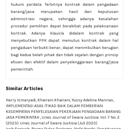
hukum perdata. Terbitnya kontrak dalam pengadaan
barang/jasa merupakan hasil dari keputusan
administrasi negara, sehingga adanya kesalahan
prosedur pemilihan dapat berakibat pada pelaksanaan
kontrak. Adanya klausla didalam kontrak yang
menyebutkan PPK dapat memutus kontrak dalam hal
pengaduan terbukti benar, dapat menimbulkan kerugian
bagi kedua belah pihak dan tidak sejalan dengan prinsip
efisien dan efektif dalam penyelenggaraan barang/jasa
pemerintah.
Similar Articles
Harry Ismaryadi, Khairani Khairani, Yussy Adelina Mannas,
IMPLEMENTASI ASAS ITIKAD BAIK DALAM PEMBERIAN
KESEMPATAN PENYELESAIAN PEKERJAAN PENGADAAN BARANG
JASA PEMERINTAH
,
Unes Journal of Swara Justisia: Vol. 7 No. 2
(2023): Unes Journal of Swara Justisia (Juli 2023)
Iyah Faniyah, Bisma Putra Pratama, Nofri Yendri,
Penggunaan