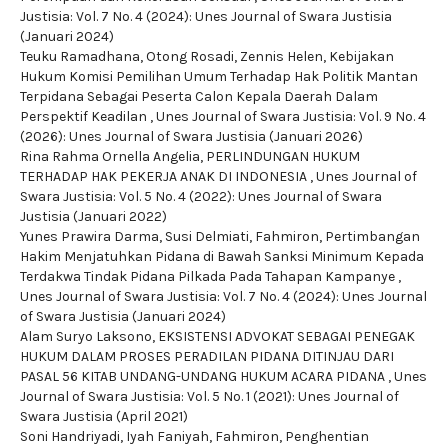
Justisia: Vol. 7 No. 4 (2024): Unes Journal of Swara Justisia
(Januari 2024)
Teuku Ramadhana, Otong Rosadi, Zennis Helen,
Kebijakan
Hukum Komisi Pemilihan Umum Terhadap Hak Politik Mantan
Terpidana Sebagai Peserta Calon Kepala Daerah Dalam
Perspektif Keadilan
,
Unes Journal of Swara Justisia: Vol. 9 No. 4
(2026): Unes Journal of Swara Justisia (Januari 2026)
Rina Rahma Ornella Angelia,
PERLINDUNGAN HUKUM
TERHADAP HAK PEKERJA ANAK DI INDONESIA
,
Unes Journal of
Swara Justisia: Vol. 5 No. 4 (2022): Unes Journal of Swara
Justisia (Januari 2022)
Yunes Prawira Darma, Susi Delmiati, Fahmiron,
Pertimbangan
Hakim Menjatuhkan Pidana di Bawah Sanksi Minimum Kepada
Terdakwa Tindak Pidana Pilkada Pada Tahapan Kampanye
,
Unes Journal of Swara Justisia: Vol. 7 No. 4 (2024): Unes Journal
of Swara Justisia (Januari 2024)
Alam Suryo Laksono,
EKSISTENSI ADVOKAT SEBAGAI PENEGAK
HUKUM DALAM PROSES PERADILAN PIDANA DITINJAU DARI
PASAL 56 KITAB UNDANG-UNDANG HUKUM ACARA PIDANA
,
Unes
Journal of Swara Justisia: Vol. 5 No. 1 (2021): Unes Journal of
Swara Justisia (April 2021)
Soni Handriyadi, Iyah Faniyah, Fahmiron,
Penghentian