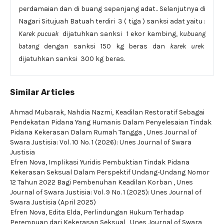
perdamaian dan di buang sepanjang adat.. Selanjutnya di
Nagari Situjuah Batuah terdiri 3 ( tiga ) sanksi adat yaitu :
Karek pucuak
dijatuhkan sanksi 1 ekor kambing,
kubuang
batang
dengan sanksi 150 kg beras dan
karek urek
dijatuhkan sanksi 300 kg beras.
Similar Articles
Ahmad Mubarak, Nahdia Nazmi,
Keadilan Restoratif Sebagai
Pendekatan Pidana Yang Humanis Dalam Penyelesaian Tindak
Pidana Kekerasan Dalam Rumah Tangga
,
Unes Journal of
Swara Justisia: Vol. 10 No. 1 (2026): Unes Journal of Swara
Justisia
Efren Nova,
Implikasi Yuridis Pembuktian Tindak Pidana
Kekerasan Seksual Dalam Perspektif Undang-Undang Nomor
12 Tahun 2022 Bagi Pembenuhan Keadilan Korban
,
Unes
Journal of Swara Justisia: Vol. 9 No. 1 (2025): Unes Journal of
Swara Justisia (April 2025)
Efren Nova, Edita Elda,
Perlindungan Hukum Terhadap
Perempuan dari Kekerasan Seksual
,
Unes Journal of Swara