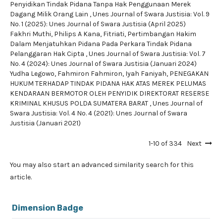
Penyidikan Tindak Pidana Tanpa Hak Penggunaan Merek
Dagang Milik Orang Lain
,
Unes Journal of Swara Justisia: Vol. 9
No. 1 (2025): Unes Journal of Swara Justisia (April 2025)
Fakhri Muthi, Philips A Kana, Fitriati,
Pertimbangan Hakim
Dalam Menjatuhkan Pidana Pada Perkara Tindak Pidana
Pelanggaran Hak Cipta
,
Unes Journal of Swara Justisia: Vol. 7
No. 4 (2024): Unes Journal of Swara Justisia (Januari 2024)
Yudha Legowo, Fahmiron Fahmiron, Iyah Faniyah,
PENEGAKAN
HUKUM TERHADAP TINDAK PIDANA HAK ATAS MEREK PELUMAS
KENDARAAN BERMOTOR OLEH PENYIDIK DIREKTORAT RESERSE
KRIMINAL KHUSUS POLDA SUMATERA BARAT
,
Unes Journal of
Swara Justisia: Vol. 4 No. 4 (2021): Unes Journal of Swara
Justisia (Januari 2021)
1-10 of 334
Next
You may also
start an advanced similarity search
for this
article.
Dimension Badge