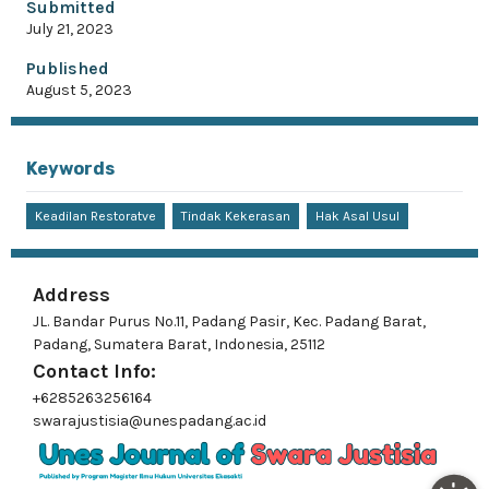
Submitted
July 21, 2023
Published
August 5, 2023
Keywords
Keadilan Restoratve
Tindak Kekerasan
Hak Asal Usul
Address
JL. Bandar Purus No.11, Padang Pasir, Kec. Padang Barat,
Padang, Sumatera Barat, Indonesia, 25112
Contact Info:
+6285263256164
swarajustisia@unespadang.ac.id