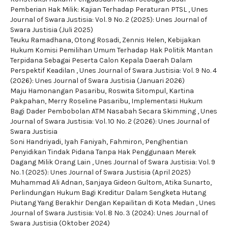
Pemberian Hak Milik: Kajian Terhadap Peraturan PTSL
,
Unes
Journal of Swara Justisia: Vol. 9 No. 2 (2025): Unes Journal of
Swara Justisia (Juli 2025)
Teuku Ramadhana, Otong Rosadi, Zennis Helen,
Kebijakan
Hukum Komisi Pemilihan Umum Terhadap Hak Politik Mantan
Terpidana Sebagai Peserta Calon Kepala Daerah Dalam
Perspektif Keadilan
,
Unes Journal of Swara Justisia: Vol. 9 No. 4
(2026): Unes Journal of Swara Justisia (Januari 2026)
Maju Hamonangan Pasaribu, Roswita Sitompul, Kartina
Pakpahan, Merry Roseline Pasaribu,
Implementasi Hukum
Bagi Dader Pembobolan ATM Nasabah Secara Skimming
,
Unes
Journal of Swara Justisia: Vol. 10 No. 2 (2026): Unes Journal of
Swara Justisia
Soni Handriyadi, Iyah Faniyah, Fahmiron,
Penghentian
Penyidikan Tindak Pidana Tanpa Hak Penggunaan Merek
Dagang Milik Orang Lain
,
Unes Journal of Swara Justisia: Vol. 9
No. 1 (2025): Unes Journal of Swara Justisia (April 2025)
Muhammad Ali Adnan, Sanjaya Gideon Gultom, Atika Sunarto,
Perlindungan Hukum Bagi Kreditur Dalam Sengketa Hutang
Piutang Yang Berakhir Dengan Kepailitan di Kota Medan
,
Unes
Journal of Swara Justisia: Vol. 8 No. 3 (2024): Unes Journal of
Swara Justisia (Oktober 2024)