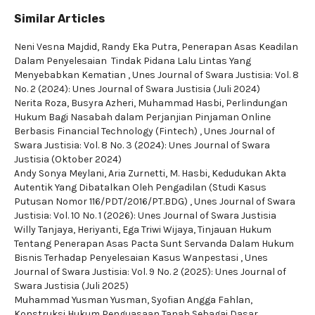
Similar Articles
Neni Vesna Majdid, Randy Eka Putra,
Penerapan Asas Keadilan
Dalam Penyelesaian Tindak Pidana Lalu Lintas Yang
Menyebabkan Kematian
,
Unes Journal of Swara Justisia: Vol. 8
No. 2 (2024): Unes Journal of Swara Justisia (Juli 2024)
Nerita Roza, Busyra Azheri, Muhammad Hasbi,
Perlindungan
Hukum Bagi Nasabah dalam Perjanjian Pinjaman Online
Berbasis Financial Technology (Fintech)
,
Unes Journal of
Swara Justisia: Vol. 8 No. 3 (2024): Unes Journal of Swara
Justisia (Oktober 2024)
Andy Sonya Meylani, Aria Zurnetti, M. Hasbi,
Kedudukan Akta
Autentik Yang Dibatalkan Oleh Pengadilan (Studi Kasus
Putusan Nomor 116/PDT/2016/PT.BDG)
,
Unes Journal of Swara
Justisia: Vol. 10 No. 1 (2026): Unes Journal of Swara Justisia
Willy Tanjaya, Heriyanti, Ega Triwi Wijaya,
Tinjauan Hukum
Tentang Penerapan Asas Pacta Sunt Servanda Dalam Hukum
Bisnis Terhadap Penyelesaian Kasus Wanpestasi
,
Unes
Journal of Swara Justisia: Vol. 9 No. 2 (2025): Unes Journal of
Swara Justisia (Juli 2025)
Muhammad Yusman Yusman, Syofian Angga Fahlan,
Konstruksi Hukum Penguasaan Tanah Sebagai Dasar