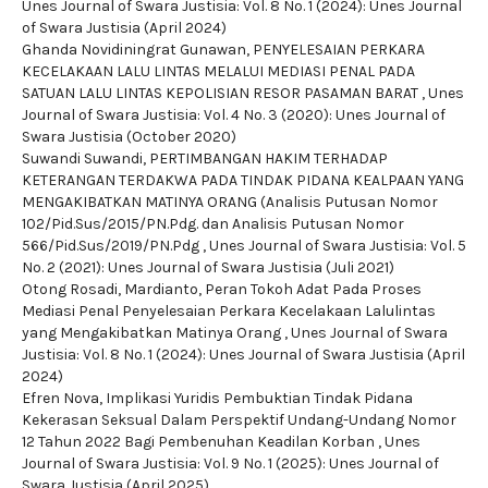
Unes Journal of Swara Justisia: Vol. 8 No. 1 (2024): Unes Journal
of Swara Justisia (April 2024)
Ghanda Novidiningrat Gunawan,
PENYELESAIAN PERKARA
KECELAKAAN LALU LINTAS MELALUI MEDIASI PENAL PADA
SATUAN LALU LINTAS KEPOLISIAN RESOR PASAMAN BARAT
,
Unes
Journal of Swara Justisia: Vol. 4 No. 3 (2020): Unes Journal of
Swara Justisia (October 2020)
Suwandi Suwandi,
PERTIMBANGAN HAKIM TERHADAP
KETERANGAN TERDAKWA PADA TINDAK PIDANA KEALPAAN YANG
MENGAKIBATKAN MATINYA ORANG (Analisis Putusan Nomor
102/Pid.Sus/2015/PN.Pdg. dan Analisis Putusan Nomor
566/Pid.Sus/2019/PN.Pdg
,
Unes Journal of Swara Justisia: Vol. 5
No. 2 (2021): Unes Journal of Swara Justisia (Juli 2021)
Otong Rosadi, Mardianto,
Peran Tokoh Adat Pada Proses
Mediasi Penal Penyelesaian Perkara Kecelakaan Lalulintas
yang Mengakibatkan Matinya Orang
,
Unes Journal of Swara
Justisia: Vol. 8 No. 1 (2024): Unes Journal of Swara Justisia (April
2024)
Efren Nova,
Implikasi Yuridis Pembuktian Tindak Pidana
Kekerasan Seksual Dalam Perspektif Undang-Undang Nomor
12 Tahun 2022 Bagi Pembenuhan Keadilan Korban
,
Unes
Journal of Swara Justisia: Vol. 9 No. 1 (2025): Unes Journal of
Swara Justisia (April 2025)