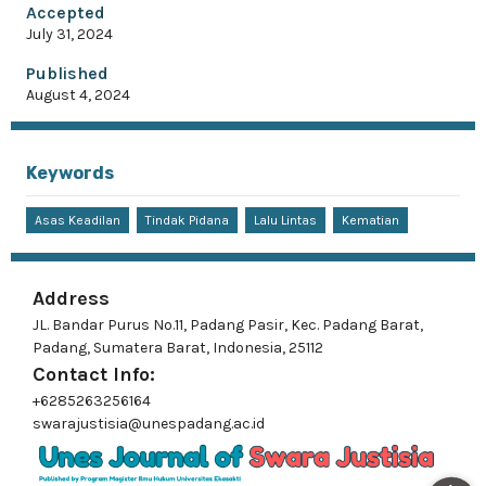
Accepted
July 31, 2024
Published
August 4, 2024
Keywords
Asas Keadilan
Tindak Pidana
Lalu Lintas
Kematian
Address
JL. Bandar Purus No.11, Padang Pasir, Kec. Padang Barat,
Padang, Sumatera Barat, Indonesia, 25112
Contact Info:
+6285263256164
swarajustisia@unespadang.ac.id