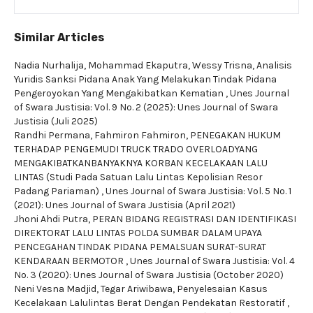
Similar Articles
Nadia Nurhalija, Mohammad Ekaputra, Wessy Trisna,
Analisis
Yuridis Sanksi Pidana Anak Yang Melakukan Tindak Pidana
Pengeroyokan Yang Mengakibatkan Kematian
,
Unes Journal
of Swara Justisia: Vol. 9 No. 2 (2025): Unes Journal of Swara
Justisia (Juli 2025)
Randhi Permana, Fahmiron Fahmiron,
PENEGAKAN HUKUM
TERHADAP PENGEMUDI TRUCK TRADO OVERLOADYANG
MENGAKIBATKANBANYAKNYA KORBAN KECELAKAAN LALU
LINTAS (Studi Pada Satuan Lalu Lintas Kepolisian Resor
Padang Pariaman)
,
Unes Journal of Swara Justisia: Vol. 5 No. 1
(2021): Unes Journal of Swara Justisia (April 2021)
Jhoni Ahdi Putra,
PERAN BIDANG REGISTRASI DAN IDENTIFIKASI
DIREKTORAT LALU LINTAS POLDA SUMBAR DALAM UPAYA
PENCEGAHAN TINDAK PIDANA PEMALSUAN SURAT-SURAT
KENDARAAN BERMOTOR
,
Unes Journal of Swara Justisia: Vol. 4
No. 3 (2020): Unes Journal of Swara Justisia (October 2020)
Neni Vesna Madjid, Tegar Ariwibawa,
Penyelesaian Kasus
Kecelakaan Lalulintas Berat Dengan Pendekatan Restoratif
,