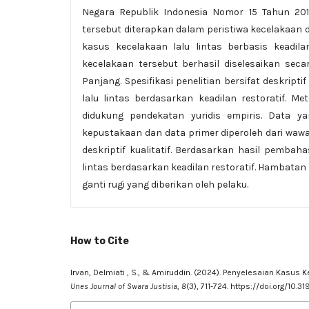
Negara Republik Indonesia Nomor 15 Tahun 201
tersebut diterapkan dalam peristiwa kecelakaan
kasus kecelakaan lalu lintas berbasis keadila
kecelakaan tersebut berhasil diselesaikan sec
Panjang. Spesifikasi penelitian bersifat deskrip
lalu lintas berdasarkan keadilan restoratif. 
didukung pendekatan yuridis empiris. Data ya
kepustakaan dan data primer diperoleh dari wawan
deskriptif kualitatif. Berdasarkan hasil pembah
lintas berdasarkan keadilan restoratif. Hambatan
ganti rugi yang diberikan oleh pelaku.
How to Cite
Irvan, Delmiati , S., & Amiruddin. (2024). Penyelesaian Kasus
Unes Journal of Swara Justisia
,
8
(3), 711-724.
https://doi.org/10.3