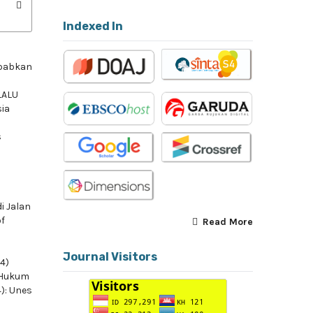
Indexed In
ebabkan
LALU
sia
s
i Jalan
of
Read More
Journal Visitors
24)
 Hukum
4): Unes