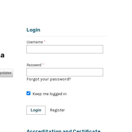
Register
Login
Search
Login
Username
*
ka
Password
*
Forgot your password?
Keep me logged in
Login
Register
Accreditation and Certificate