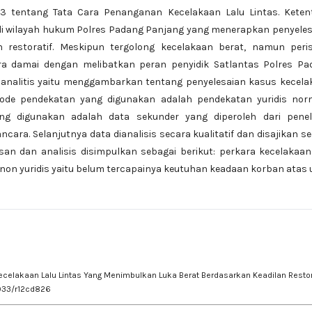
3 tentang Tata Cara Penanganan Kecelakaan Lalu Lintas. Keten
 di wilayah hukum Polres Padang Panjang yang menerapkan penyele
n restoratif. Meskipun tergolong kecelakaan berat, namun peris
ara damai dengan melibatkan peran penyidik Satlantas Polres Pa
tif analitis yaitu menggambarkan tentang
penyelesaian kasus kecel
Metode pendekatan yang digunakan adalah pendekatan yuridis nor
ng digunakan adalah data sekunder yang diperoleh dari peneli
cara. Selanjutnya data dianalisis secara kualitatif dan disajikan s
asan dan analisis disimpulkan sebagai berikut: perkara kecelakaan
 non yuridis yaitu belum tercapainya keutuhan keadaan korban atas
 Kecelakaan Lalu Lintas Yang Menimbulkan Luka Berat Berdasarkan Keadilan Restora
1933/r12cd826