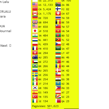
n Lalu
ERLALU
wara
DUA
 Journal
Next