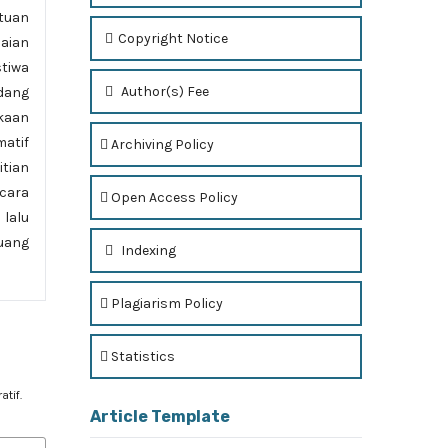
tuan
Copyright Notice
saian
tiwa
Author(s) Fee
dang
akaan
matif
Archiving Policy
tian
ecara
Open Access Policy
 lalu
 uang
Indexing
Plagiarism Policy
Statistics
tif.
Article Template