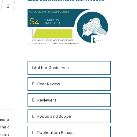
Author Guidelines
Peer Review
Reviewers
Focus and Scope
nesia
Pihak
Publication Ethics
isian