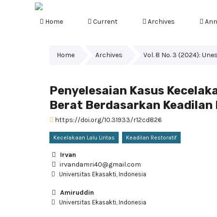
Home
Current
Archives
Ann
Home
Archives
Vol. 8 No. 3 (2024): Un
Penyelesaian Kasus Kecelak
Berat Berdasarkan Keadilan 
https://doi.org/10.31933/r12cd826
Kecelakaan Lalu Lintas
Keadilan Restoratif
Irvan
irvandamri40@gmail.com
Universitas Ekasakti, Indonesia
Amiruddin
Universitas Ekasakti, Indonesia