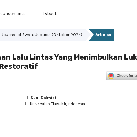
ouncements
About
es Journal of Swara Justisia (Oktober 2024)
Articles
aan Lalu Lintas Yang Menimbulkan Lu
Restoratif
Susi Delmiati
Universitas Ekasakti, Indonesia