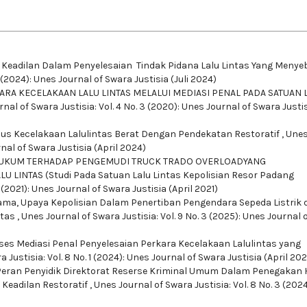
Keadilan Dalam Penyelesaian Tindak Pidana Lalu Lintas Yang Meny
 (2024): Unes Journal of Swara Justisia (Juli 2024)
RA KECELAKAAN LALU LINTAS MELALUI MEDIASI PENAL PADA SATUAN 
nal of Swara Justisia: Vol. 4 No. 3 (2020): Unes Journal of Swara Justi
us Kecelakaan Lalulintas Berat Dengan Pendekatan Restoratif
,
Une
rnal of Swara Justisia (April 2024)
UKUM TERHADAP PENGEMUDI TRUCK TRADO OVERLOADYANG
INTAS (Studi Pada Satuan Lalu Lintas Kepolisian Resor Padang
1 (2021): Unes Journal of Swara Justisia (April 2021)
tama,
Upaya Kepolisian Dalam Penertiban Pengendara Sepeda Listrik d
ntas
,
Unes Journal of Swara Justisia: Vol. 9 No. 3 (2025): Unes Journal 
ses Mediasi Penal Penyelesaian Perkara Kecelakaan Lalulintas yang
 Justisia: Vol. 8 No. 1 (2024): Unes Journal of Swara Justisia (April 20
Peran Penyidik Direktorat Reserse Kriminal Umum Dalam Penegakan
Keadilan Restoratif
,
Unes Journal of Swara Justisia: Vol. 8 No. 3 (202