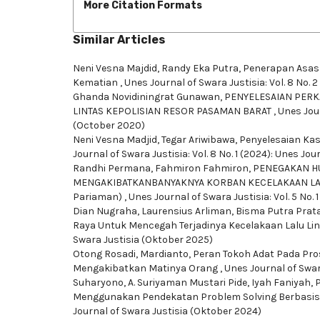
More Citation Formats
Similar Articles
Neni Vesna Majdid, Randy Eka Putra,
Penerapan Asas 
Kematian
,
Unes Journal of Swara Justisia: Vol. 8 No. 2
Ghanda Novidiningrat Gunawan,
PENYELESAIAN PERKA
LINTAS KEPOLISIAN RESOR PASAMAN BARAT
,
Unes Jour
(October 2020)
Neni Vesna Madjid, Tegar Ariwibawa,
Penyelesaian Kas
Journal of Swara Justisia: Vol. 8 No. 1 (2024): Unes Jou
Randhi Permana, Fahmiron Fahmiron,
PENEGAKAN H
MENGAKIBATKANBANYAKNYA KORBAN KECELAKAAN LALU L
Pariaman)
,
Unes Journal of Swara Justisia: Vol. 5 No. 
Dian Nugraha, Laurensius Arliman, Bisma Putra Pra
Raya Untuk Mencegah Terjadinya Kecelakaan Lalu Li
Swara Justisia (Oktober 2025)
Otong Rosadi, Mardianto,
Peran Tokoh Adat Pada Pro
Mengakibatkan Matinya Orang
,
Unes Journal of Swara
Suharyono, A. Suriyaman Mustari Pide, Iyah Faniyah,
Menggunakan Pendekatan Problem Solving Berbasis 
Journal of Swara Justisia (Oktober 2024)