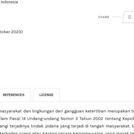
, Indonesia
SHARE
ktober 2023)
REFERENCES
LICENSE
 masyarakat dan lingkungan dari gangguan ketertiban merupakan 
dalam Pasal 14 Undang-undang Nomor 2 Tahun 2002 tentang Kepoli
ngi terjadinya tindak pidana yang terjadi di tengah masyarakat. 
 terhadap orang atau barang secara bersama-sama, yang marak te