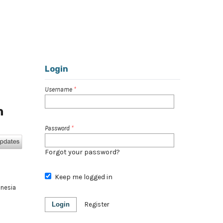
Register
Login
Search
Login
Username
*
n
Password
*
Forgot your password?
Keep me logged in
onesia
Login
Register