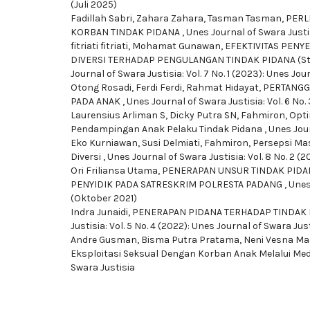
(Juli 2025)
Fadillah Sabri, Zahara Zahara, Tasman Tasman,
PERL
KORBAN TINDAK PIDANA
,
Unes Journal of Swara Justis
fitriati fitriati, Mohamat Gunawan,
EFEKTIVITAS PENY
DIVERSI TERHADAP PENGULANGAN TINDAK PIDANA (Stu
Journal of Swara Justisia: Vol. 7 No. 1 (2023): Unes Jou
Otong Rosadi, Ferdi Ferdi, Rahmat Hidayat,
PERTANGG
PADA ANAK
,
Unes Journal of Swara Justisia: Vol. 6 No
Laurensius Arliman S, Dicky Putra SN, Fahmiron,
Opti
Pendampingan Anak Pelaku Tindak Pidana
,
Unes Jour
Eko Kurniawan, Susi Delmiati, Fahmiron,
Persepsi Ma
Diversi
,
Unes Journal of Swara Justisia: Vol. 8 No. 2 (2
Ori Friliansa Utama,
PENERAPAN UNSUR TINDAK PIDA
PENYIDIK PADA SATRESKRIM POLRESTA PADANG
,
Unes
(Oktober 2021)
Indra Junaidi,
PENERAPAN PIDANA TERHADAP TINDAK
Justisia: Vol. 5 No. 4 (2022): Unes Journal of Swara Jus
Andre Gusman, Bisma Putra Pratama, Neni Vesna Mad
Eksploitasi Seksual Dengan Korban Anak Melalui Med
Swara Justisia