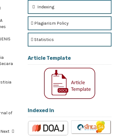
Indexing
I
RA
Plagiarism Policy
nes
JENIS
Statistics
ia
Article Template
 Secara
stisia
Indexed In
rnal of
Next