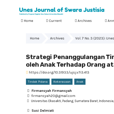
Home
Current
Archives
Ann
Home
Archives
Vol. 7 No. 3 (2023): Un
Strategi Penanggulangan Ti
oleh Anak Terhadap Orang 
https://doi.org/10.31933/ujsj.v7i3.413
Tindak Pidana
Kekerasaan
Anak
Firmansyah Firmansyah
firmansyah20@gmail.com
Universitas Ekasakti, Padang, Sumatera Barat, Indonesia
Susi Delmiati