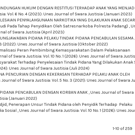
INDUNGAN HUKUM DENGAN RESTITUSI TERHADAP ANAK YANG MENJAD
ia: Vol. 6 No. 4 (2023): Unes Journal of Swara Justisia (Januari 2023)
ELESAIAN PENYALAHGUNAAN NARKOTIKA YANG DILAKUKAN ANAK SECA
di Pada Tahap Penyidikan Oleh Satresnarkoba Polresta Padang)
,
U
rnal of Swara Justisia (April 2023)
UNGJAWABAN PIDANA PELAKU TINDAK PIDANA PENCABULAN SESAMA 
. 3 (2022): Unes Journal of Swara Justisia (Oktober 2022)
malisasi Peran Pembimbing Kemasyarakatan Dalam Pelaksanaan
nal of Swara Justisia: Vol. 10 No. 1 (2026): Unes Journal of Swara Justis
syarakat Terhadap Penyelesaian Tindak Pidana Yang Dilakukan Anak
024): Unes Journal of Swara Justisia (Juli 2024)
NA PENCURIAN DENGAN KEKERASAN TERHADAP PELAKU ANAK OLEH
 Journal of Swara Justisia: Vol. 5 No. 3 (2021): Unes Journal of Swara Ju
 PIDANA PENCABULAN DENGAN KORBAN ANAK
,
Unes Journal of Swara
tisia (Januari 2022)
jid,
Penerapan Unsur Tindak Pidana oleh Penyidik Terhadap Pelaku
ia Sosial
,
Unes Journal of Swara Justisia: Vol. 10 No. 1 (2026): Unes Jou
1-10 of 259