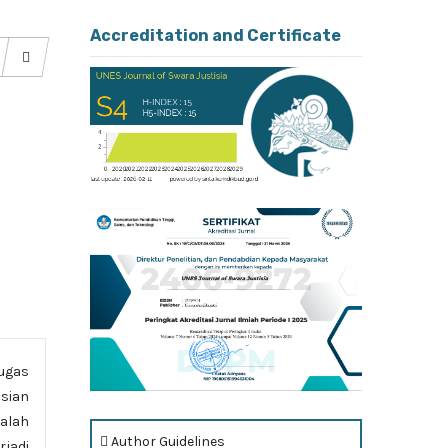
Accreditation and Certificate
tugas
sian
Salah
Author Guidelines
rjadi