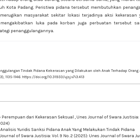
Pauh Kota Padang. Peristiwa pidana tersebut membutuhkan penang
 merugikan masyarakat sekitar lokasi terjadinya aksi kekerasan
 mengakibatkan luka pada korban juga perbuatan tersebut sa
rategi penanggulangannya.
enanggulangan Tindak Pidana Kekerasan yang Dilakukan oleh Anak Terhadap Orang 
(3), 1135-1146.
https://doi.org/10.31933/ujsj.v7i3.413
 Perempuan dari Kekerasan Seksual
,
Unes Journal of Swara Justisia: 
2024)
,
Analisis Yuridis Sanksi Pidana Anak Yang Melakukan Tindak Pidana
Journal of Swara Justisia: Vol. 9 No. 2 (2025): Unes Journal of Swara Ju