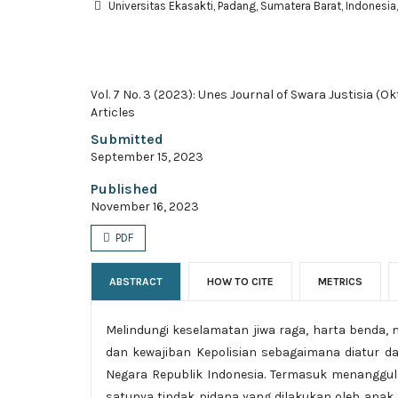
Universitas Ekasakti, Padang, Sumatera Barat, Indonesia
Vol. 7 No. 3 (2023): Unes Journal of Swara Justisia (O
Articles
Submitted
September 15, 2023
Published
November 16, 2023
PDF
ABSTRACT
HOW TO CITE
METRICS
Melindungi keselamatan jiwa raga, harta benda,
dan kewajiban Kepolisian sebagaimana diatur 
Negara Republik Indonesia. Termasuk menanggula
satunya tindak pidana yang dilakukan oleh anak