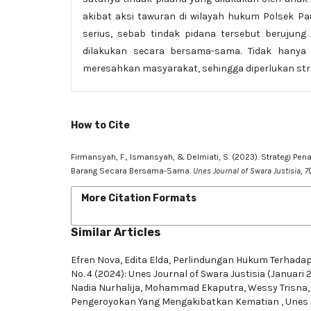
akibat aksi tawuran di wilayah hukum Polsek 
serius, sebab tindak pidana tersebut berujung
dilakukan secara bersama-sama. Tidak hanya
meresahkan masyarakat, sehingga diperlukan st
How to Cite
Firmansyah, F., Ismansyah, & Delmiati, S. (2023). Strategi P
Barang Secara Bersama-Sama.
Unes Journal of Swara Justisia
,
7
More Citation Formats
Similar Articles
Efren Nova, Edita Elda,
Perlindungan Hukum Terhadap
No. 4 (2024): Unes Journal of Swara Justisia (Januari 
Nadia Nurhalija, Mohammad Ekaputra, Wessy Trisna
Pengeroyokan Yang Mengakibatkan Kematian
,
Unes 