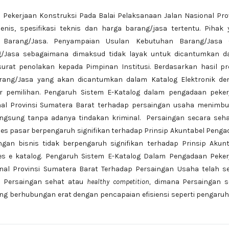
Pekerjaan Konstruksi Pada Balai Pelaksanaan Jalan Nasional Pro
nis, spesifikasi teknis dan harga barang/jasa tertentu. Pihak 
Barang/Jasa. Penyampaian Usulan Kebutuhan Barang/Jasa 
ng/Jasa sebagaimana dimaksud tidak layak untuk dicantumkan d
rat penolakan kepada Pimpinan Institusi. Berdasarkan hasil pr
rang/Jasa yang akan dicantumkan dalam Katalog Elektronik de
r pemilihan. Pengaruh Sistem E-Katalog dalam pengadaan peker
onal Provinsi Sumatera Barat terhadap persaingan usaha menimbu
angsung tanpa adanya tindakan kriminal. Persaingan secara seha
es pasar berpengaruh signifikan terhadap Prinsip Akuntabel Peng
ngan bisnis tidak berpengaruh signifikan terhadap Prinsip Akun
s e katalog. Pengaruh Sistem E-Katalog Dalam Pengadaan Peker
nal Provinsi Sumatera Barat Terhadap Persaingan Usaha telah se
Persaingan sehat atau
healthy competition,
dimana Persaingan s
yang berhubungan erat dengan pencapaian efisiensi seperti pengaruh