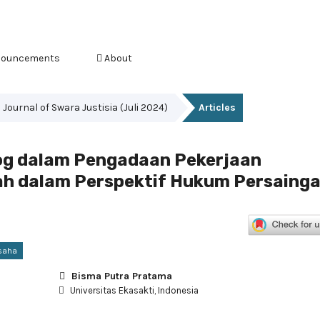
ouncements
About
s Journal of Swara Justisia (Juli 2024)
Articles
og dalam Pengadaan Pekerjaan
ah dalam Perspektif Hukum Persaing
saha
Bisma Putra Pratama
Universitas Ekasakti, Indonesia