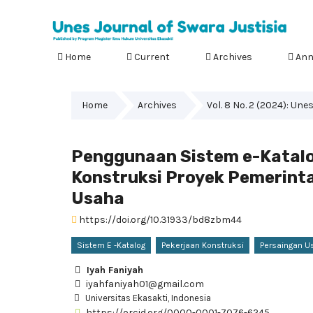
Home
Current
Archives
Ann
Home
Archives
Vol. 8 No. 2 (2024): Une
Penggunaan Sistem e-Katal
Konstruksi Proyek Pemerint
Usaha
https://doi.org/10.31933/bd8zbm44
Sistem E -Katalog
Pekerjaan Konstruksi
Persaingan U
Iyah Faniyah
iyahfaniyah01@gmail.com
Universitas Ekasakti, Indonesia
https://orcid.org/0000-0001-7076-6245