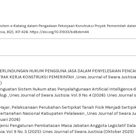
an Sistem e-Katalog dalam Pengadaan Pekerjaan Konstruksi Proyek Pemerintah dala
isia
,
8
(2), 417-426.
https://doi.org/10.31933/bd8zbm44
ERLINDUNGAN HUKUM PENGGUNA JASA DALAM PENYELESAIAN PENCA
RAK KERJA KONSTRUKSI PEMERINTAH
,
Unes Journal of Swara Justisia:
)
nguatan Sistem Hukum atas Penyalahgunaan Artificial Intelligence 
logi
,
Unes Journal of Swara Justisia: Vol. 9 No. 4 (2026): Unes Journal o
 Hajar,
Pelaksanaan Perubahan Sertipikat Tanah Fisik Menjadi Sertipi
n Pertanahan Nasional Kabupaten Pelalawan
,
Unes Journal of Swara Ju
nuari 2026)
Urgensi Pengaturan Pembatasan Masa Jabatan Anggota Legislatif Dal
ia: Vol. 9 No. 3 (2025): Unes Journal of Swara Justisia (Oktober 2025)