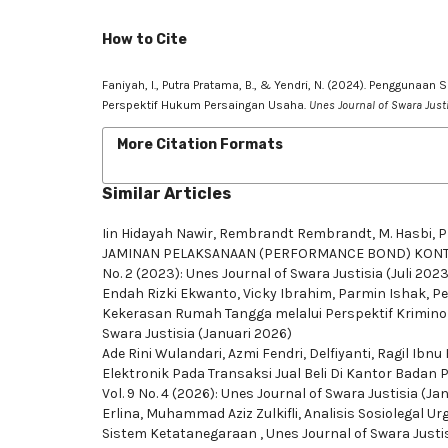
How to Cite
Faniyah, I., Putra Pratama, B., & Yendri, N. (2024). Pengguna
Perspektif Hukum Persaingan Usaha.
Unes Journal of Swara Just
More Citation Formats
Similar Articles
Iin Hidayah Nawir, Rembrandt Rembrandt, M. Hasbi,
P
JAMINAN PELAKSANAAN (PERFORMANCE BOND) KONT
No. 2 (2023): Unes Journal of Swara Justisia (Juli 2023
Endah Rizki Ekwanto, Vicky Ibrahim, Parmin Ishak,
Pe
Kekerasan Rumah Tangga melalui Perspektif Krimino
Swara Justisia (Januari 2026)
Ade Rini Wulandari, Azmi Fendri, Delfiyanti, Ragil Ibnu
Elektronik Pada Transaksi Jual Beli Di Kantor Bada
Vol. 9 No. 4 (2026): Unes Journal of Swara Justisia (Ja
Erlina, Muhammad Aziz Zulkifli,
Analisis Sosiolegal 
Sistem Ketatanegaraan
,
Unes Journal of Swara Justis