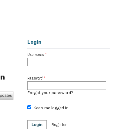
Register
Login
Search
Login
Username
*
an
Password
*
Forgot your password?
Keep me logged in
Login
Register