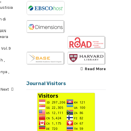
:
Justisia
 di
NAN
Swara
Vol. 9
ah
,
Read More
ianya
,
Journal Visitors
Next