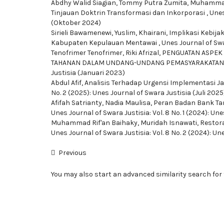
Abdhy Walid Siagian, Tommy Putra Zumita, Muhamm
Tinjauan Doktrin Transformasi dan Inkorporasi
,
Unes
(Oktober 2024)
Sirieli Bawamenewi, Yuslim, Khairani,
Implikasi Kebij
Kabupaten Kepulauan Mentawai
,
Unes Journal of Swar
Tenofrimer Tenofrimer, Riki Afrizal,
PENGUATAN ASPEK
TAHANAN DALAM UNDANG-UNDANG PEMASYARAKATA
Justisia (Januari 2023)
Abdul Afif,
Analisis Terhadap Urgensi Implementasi J
No. 2 (2025): Unes Journal of Swara Justisia (Juli 2025
Afifah Satrianty, Nadia Maulisa,
Peran Badan Bank Ta
Unes Journal of Swara Justisia: Vol. 8 No. 1 (2024): Un
Muhammad Rif'an Baihaky, Muridah Isnawati,
Restor
Unes Journal of Swara Justisia: Vol. 8 No. 2 (2024): Un
Previous
You may also
start an advanced similarity search
for 