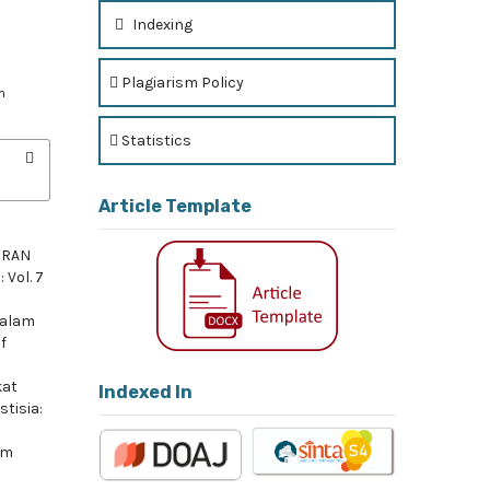
Indexing
Plagiarism Policy
m
Statistics
Article Template
IRAN
 Vol. 7
dalam
f
kat
Indexed In
stisia:
am