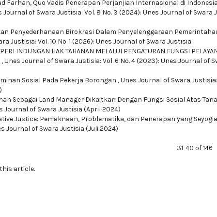
ad Farhan,
Quo Vadis Penerapan Perjanjian Internasional di Indonesia
 Journal of Swara Justisia: Vol. 8 No. 3 (2024): Unes Journal of Swara 
akan Penyederhanaan Birokrasi Dalam Penyelenggaraan Pemerintahan
a Justisia: Vol. 10 No. 1 (2026): Unes Journal of Swara Justisia
 PERLINDUNGAN HAK TAHANAN MELALUI PENGATURAN FUNGSI PELAYA
N
,
Unes Journal of Swara Justisia: Vol. 6 No. 4 (2023): Unes Journal of 
aminan Sosial Pada Pekerja Borongan
,
Unes Journal of Swara Justisia: 
)
nah Sebagai Land Manager Dikaitkan Dengan Fungsi Sosial Atas Tan
es Journal of Swara Justisia (April 2024)
ative Justice: Pemaknaan, Problematika, dan Penerapan yang Seyog
es Journal of Swara Justisia (Juli 2024)
31-40 of 146
this article.