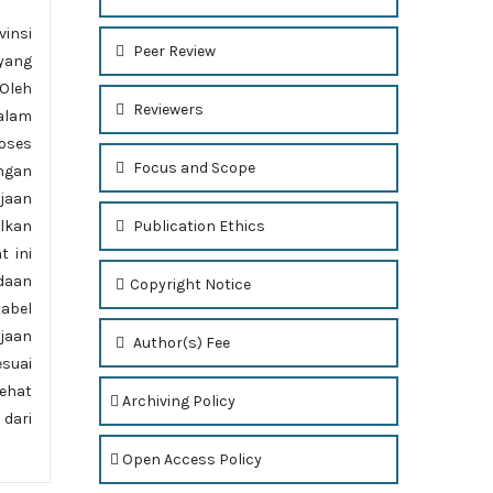
vinsi
Peer Review
yang
Oleh
Reviewers
alam
oses
Focus and Scope
ngan
jaan
Publication Ethics
lkan
t ini
adaan
Copyright Notice
tabel
jaan
Author(s) Fee
suai
ehat
Archiving Policy
 dari
Open Access Policy