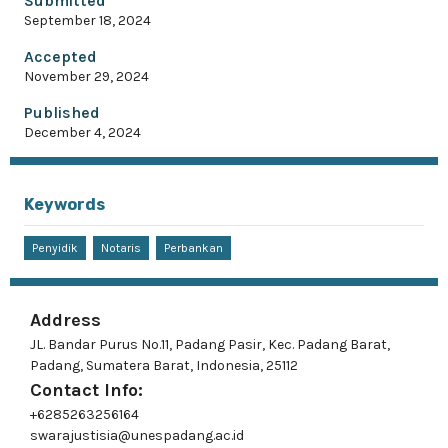
Submitted
September 18, 2024
Accepted
November 29, 2024
Published
December 4, 2024
Keywords
Penyidik
Notaris
Perbankan
Address
JL. Bandar Purus No.11, Padang Pasir, Kec. Padang Barat,
Padang, Sumatera Barat, Indonesia, 25112
Contact Info:
+6285263256164
swarajustisia@unespadang.ac.id