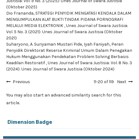
Justisia: Vol. 9 No. 3 (2025): Unes Journal of Swara Justisia
(Oktober 2025)
Dio Frananda,
STRATEGI PENYIDIK MENGATASI KENDALA DALAM
MENGUMPULKAN ALAT BUKTI TINDAK PIDANA PORNOGRAFI
MELALUI MEDIA ELEKTRONIK
,
Unes Journal of Swara Justisia:
Vol. 5 No. 3 (2021): Unes Journal of Swara Justisia (Oktober
2021)
Suharyono, A. Suriyaman Mustari Pide, Iyah Faniyah,
Peran
Penyidik Direktorat Reserse Kriminal Umum Dalam Penegakan
Hukum Menggunakan Pendekatan Problem Solving Berbasis
Keadilan Restoratif
,
Unes Journal of Swara Justisia: Vol. 8 No. 3
(2024): Unes Journal of Swara Justisia (Oktober 2024)
Previous
11-20 of 119
Next
You may also
start an advanced similarity search
for this
article.
Dimension Badge