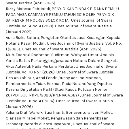
Swara Justisia (April 2025)
Rizky Mahesa Febriandi,
PENYIDIKAN TINDAK PIDANA PEMILU
PADA MASA KAMPANYE PEMILU TAHUN 2019 OLEH PENYIDIK
SATRESKRIM POLRES SOLOK KOTA
,
Unes Journal of Swara
Justisia: Vol. 4 No. 4 (2021): Unes Journal of Swara Justisia
(Januari 2021)
Aulia Rizka Safara,
Pungutan Otoritas Jasa Keuangan Kepada
Notaris Pasar Modal
,
Unes Journal of Swara Justisia: Vol. 9 No.
1 (2025): Unes Journal of Swara Justisia (April 2025)
Muh. Fachrul Rochman, Sudirman, Wahyudi Umar,
Analsis
Yuridis Batas Pertanggungjawaban Notaris Dalam Sengketa
Akta Autentik Pada Perkara Perdata
,
Unes Journal of Swara
Justisia: Vol. 10 No. 1 (2026): Unes Journal of Swara Justisia
Des Anizah Nur, Azmi Fendri, Yussy Adelina Mannas,
Pemberhentian Tidak Hormat Pada Notaris Yang Diputus
Karena Dinyatakan Pailit (Studi Kasus Putusan Nomor:
20/PDT.SUS-PKPU/2020/PN.NIAGA.SBY)
,
Unes Journal of Swara
Justisia: Vol. 9 No. 4 (2026): Unes Journal of Swara Justisia
(Januari 2026)
Yuliana Diah Warsiki Susi Irianti, Bonaventura Ivan Mollet,
Clarissa Mirabel Mollet,
Pengawasan dan Pemeriksaan
Terhadap Notaris di Kota Jayapura
,
Unes Journal of Swara