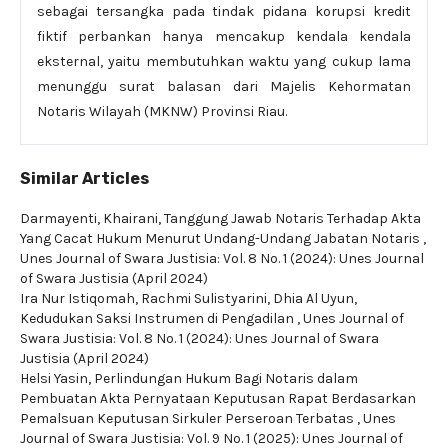
sebagai tersangka pada tindak pidana korupsi kredit
fiktif perbankan hanya mencakup kendala kendala
eksternal, yaitu membutuhkan waktu yang cukup lama
menunggu surat balasan dari Majelis Kehormatan
Notaris Wilayah (MKNW) Provinsi Riau.
Similar Articles
Darmayenti, Khairani,
Tanggung Jawab Notaris Terhadap Akta
Yang Cacat Hukum Menurut Undang-Undang Jabatan Notaris
,
Unes Journal of Swara Justisia: Vol. 8 No. 1 (2024): Unes Journal
of Swara Justisia (April 2024)
Ira Nur Istiqomah, Rachmi Sulistyarini, Dhia Al Uyun,
Kedudukan Saksi Instrumen di Pengadilan
,
Unes Journal of
Swara Justisia: Vol. 8 No. 1 (2024): Unes Journal of Swara
Justisia (April 2024)
Helsi Yasin,
Perlindungan Hukum Bagi Notaris dalam
Pembuatan Akta Pernyataan Keputusan Rapat Berdasarkan
Pemalsuan Keputusan Sirkuler Perseroan Terbatas
,
Unes
Journal of Swara Justisia: Vol. 9 No. 1 (2025): Unes Journal of