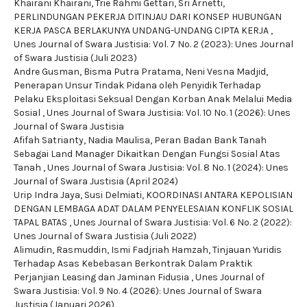
Khairani Khairani, Trie Rahmi Gettari, Sri Arnetti,
PERLINDUNGAN PEKERJA DITINJAU DARI KONSEP HUBUNGAN
KERJA PASCA BERLAKUNYA UNDANG-UNDANG CIPTA KERJA
,
Unes Journal of Swara Justisia: Vol. 7 No. 2 (2023): Unes Journal
of Swara Justisia (Juli 2023)
Andre Gusman, Bisma Putra Pratama, Neni Vesna Madjid,
Penerapan Unsur Tindak Pidana oleh Penyidik Terhadap
Pelaku Eksploitasi Seksual Dengan Korban Anak Melalui Media
Sosial
,
Unes Journal of Swara Justisia: Vol. 10 No. 1 (2026): Unes
Journal of Swara Justisia
Afifah Satrianty, Nadia Maulisa,
Peran Badan Bank Tanah
Sebagai Land Manager Dikaitkan Dengan Fungsi Sosial Atas
Tanah
,
Unes Journal of Swara Justisia: Vol. 8 No. 1 (2024): Unes
Journal of Swara Justisia (April 2024)
Urip Indra Jaya, Susi Delmiati,
KOORDINASI ANTARA KEPOLISIAN
DENGAN LEMBAGA ADAT DALAM PENYELESAIAN KONFLIK SOSIAL
TAPAL BATAS
,
Unes Journal of Swara Justisia: Vol. 6 No. 2 (2022):
Unes Journal of Swara Justisia (Juli 2022)
Alimudin, Rasmuddin, Ismi Fadjriah Hamzah,
Tinjauan Yuridis
Terhadap Asas Kebebasan Berkontrak Dalam Praktik
Perjanjian Leasing dan Jaminan Fidusia
,
Unes Journal of
Swara Justisia: Vol. 9 No. 4 (2026): Unes Journal of Swara
Justisia (Januari 2026)