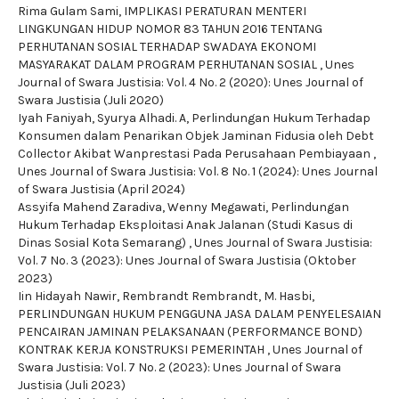
Rima Gulam Sami,
IMPLIKASI PERATURAN MENTERI
LINGKUNGAN HIDUP NOMOR 83 TAHUN 2016 TENTANG
PERHUTANAN SOSIAL TERHADAP SWADAYA EKONOMI
MASYARAKAT DALAM PROGRAM PERHUTANAN SOSIAL
,
Unes
Journal of Swara Justisia: Vol. 4 No. 2 (2020): Unes Journal of
Swara Justisia (Juli 2020)
Iyah Faniyah, Syurya Alhadi. A,
Perlindungan Hukum Terhadap
Konsumen dalam Penarikan Objek Jaminan Fidusia oleh Debt
Collector Akibat Wanprestasi Pada Perusahaan Pembiayaan
,
Unes Journal of Swara Justisia: Vol. 8 No. 1 (2024): Unes Journal
of Swara Justisia (April 2024)
Assyifa Mahend Zaradiva, Wenny Megawati,
Perlindungan
Hukum Terhadap Eksploitasi Anak Jalanan (Studi Kasus di
Dinas Sosial Kota Semarang)
,
Unes Journal of Swara Justisia:
Vol. 7 No. 3 (2023): Unes Journal of Swara Justisia (Oktober
2023)
Iin Hidayah Nawir, Rembrandt Rembrandt, M. Hasbi,
PERLINDUNGAN HUKUM PENGGUNA JASA DALAM PENYELESAIAN
PENCAIRAN JAMINAN PELAKSANAAN (PERFORMANCE BOND)
KONTRAK KERJA KONSTRUKSI PEMERINTAH
,
Unes Journal of
Swara Justisia: Vol. 7 No. 2 (2023): Unes Journal of Swara
Justisia (Juli 2023)