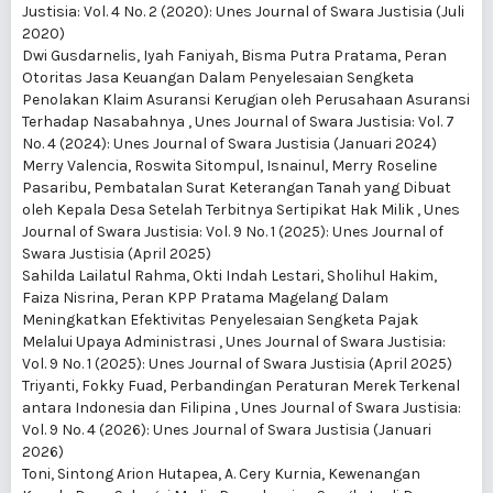
Justisia: Vol. 4 No. 2 (2020): Unes Journal of Swara Justisia (Juli
2020)
Dwi Gusdarnelis, Iyah Faniyah, Bisma Putra Pratama,
Peran
Otoritas Jasa Keuangan Dalam Penyelesaian Sengketa
Penolakan Klaim Asuransi Kerugian oleh Perusahaan Asuransi
Terhadap Nasabahnya
,
Unes Journal of Swara Justisia: Vol. 7
No. 4 (2024): Unes Journal of Swara Justisia (Januari 2024)
Merry Valencia, Roswita Sitompul, Isnainul, Merry Roseline
Pasaribu,
Pembatalan Surat Keterangan Tanah yang Dibuat
oleh Kepala Desa Setelah Terbitnya Sertipikat Hak Milik
,
Unes
Journal of Swara Justisia: Vol. 9 No. 1 (2025): Unes Journal of
Swara Justisia (April 2025)
Sahilda Lailatul Rahma, Okti Indah Lestari, Sholihul Hakim,
Faiza Nisrina,
Peran KPP Pratama Magelang Dalam
Meningkatkan Efektivitas Penyelesaian Sengketa Pajak
Melalui Upaya Administrasi
,
Unes Journal of Swara Justisia:
Vol. 9 No. 1 (2025): Unes Journal of Swara Justisia (April 2025)
Triyanti, Fokky Fuad,
Perbandingan Peraturan Merek Terkenal
antara Indonesia dan Filipina
,
Unes Journal of Swara Justisia:
Vol. 9 No. 4 (2026): Unes Journal of Swara Justisia (Januari
2026)
Toni, Sintong Arion Hutapea, A. Cery Kurnia,
Kewenangan