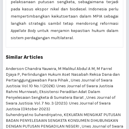
pelaksanaan putusan sengketa, sebagaimana terjadi
pada kasus ekspor nikel dan biodiesel. Indonesia perlu
mempertimbangkan keikutsertaan dalam MPIA sebagai
langkah strategis sambil tetap mendorong reformasi
Appellate Body
untuk menjamin kepastian hukum dalam
sistem perdagangan multilateral.
Similar Articles
Anderson Chandra Yauwira, M Malikul Abdul A M, M Farrel
Djaya P,
Perlindungan Hukum Aset Nasabah Reksa Dana dan
Pertanggungjawaban Para Pihak
,
Unes Journal of Swara
Justisia: Vol. 10 No. 1 (2026): Unes Journal of Swara Justisia
Rahmi Murniwati,
Eksistensi Peradilan Adat Dalam
Penyelesaian Sengketa di Sumatera Barat
,
Unes Journal of
Swara Justisia: Vol. 7 No. 3 (2023): Unes Journal of Swara
Justisia (Oktober 2023)
Suhendriyatno Suhendriyatno,
KEKUATAN MENGIKAT PUTUSAN
BADAN PENYELESAIAN SENGKETA KONSUMEN DIHUBUNGKAN
DENGAN PUTUSAN PENGADILAN NEGERI
,
Unes Journal of Swara