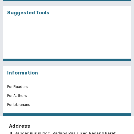
Suggested Tools
Information
For Readers
For Authors
For Librarians
Address
JL. Bandar Purus No.11, Padang Pasir, Kec. Padang Barat,