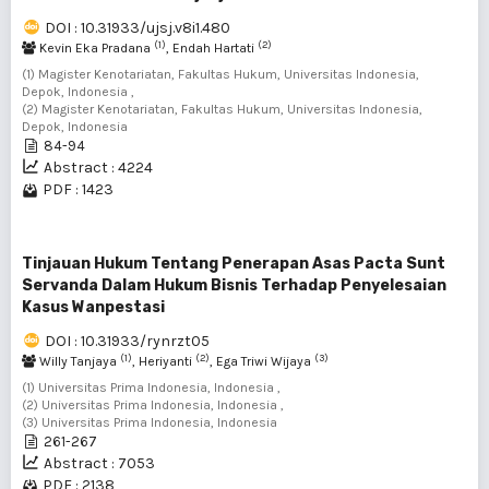
DOI : 10.31933/ujsj.v8i1.480
(1)
(2)
Kevin Eka Pradana
, Endah Hartati
(1) Magister Kenotariatan, Fakultas Hukum, Universitas Indonesia,
Depok, Indonesia ,
(2) Magister Kenotariatan, Fakultas Hukum, Universitas Indonesia,
Depok, Indonesia
84-94
Abstract : 4224
PDF : 1423
Tinjauan Hukum Tentang Penerapan Asas Pacta Sunt
Servanda Dalam Hukum Bisnis Terhadap Penyelesaian
Kasus Wanpestasi
DOI : 10.31933/rynrzt05
(1)
(2)
(3)
Willy Tanjaya
, Heriyanti
, Ega Triwi Wijaya
(1) Universitas Prima Indonesia, Indonesia ,
(2) Universitas Prima Indonesia, Indonesia ,
(3) Universitas Prima Indonesia, Indonesia
261-267
Abstract : 7053
PDF : 2138