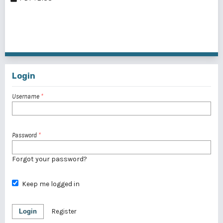
1 - 10 of 42 items
1
2
3
4
5
>
>>
Login
Username
*
Password
*
Forgot your password?
Keep me logged in
Login
Register