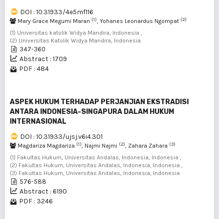
DOI : 10.31933/4e5mf116
(1)
(2)
Mary Grace Megumi Maran
, Yohanes Leonardus Ngompat
(1) Universitas katolik Widya Mandira, Indonesia ,
(2) Universitas Katolik Widya Mandira, Indonesia
347-360
Abstract : 1709
PDF : 484
ASPEK HUKUM TERHADAP PERJANJIAN EKSTRADISI
ANTARA INDONESIA-SINGAPURA DALAM HUKUM
INTERNASIONAL
DOI : 10.31933/ujsj.v6i4.301
(1)
(2)
(3)
Magdariza Magdariza
, Najmi Najmi
, Zahara Zahara
(1) Fakultas Hukum, Universitas Andalas, Indonesia, Indonesia ,
(2) Fakultas Hukum, Universitas Andalas, Indonesia, Indonesia ,
(3) Fakultas Hukum, Universitas Andalas, Indonesia, Indonesia
576-588
Abstract : 6190
PDF : 3246