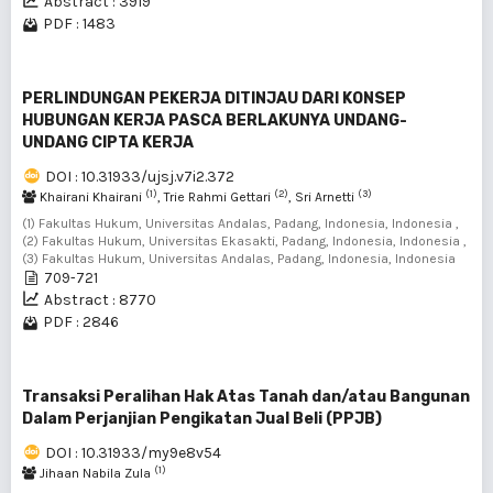
Abstract : 3919
PDF : 1483
PERLINDUNGAN PEKERJA DITINJAU DARI KONSEP
HUBUNGAN KERJA PASCA BERLAKUNYA UNDANG-
UNDANG CIPTA KERJA
DOI : 10.31933/ujsj.v7i2.372
(1)
(2)
(3)
Khairani Khairani
, Trie Rahmi Gettari
, Sri Arnetti
(1) Fakultas Hukum, Universitas Andalas, Padang, Indonesia, Indonesia ,
(2) Fakultas Hukum, Universitas Ekasakti, Padang, Indonesia, Indonesia ,
(3) Fakultas Hukum, Universitas Andalas, Padang, Indonesia, Indonesia
709-721
Abstract : 8770
PDF : 2846
Transaksi Peralihan Hak Atas Tanah dan/atau Bangunan
Dalam Perjanjian Pengikatan Jual Beli (PPJB)
DOI : 10.31933/my9e8v54
(1)
Jihaan Nabila Zula