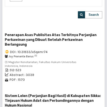
Search
Penerapan Asas Publisitas Atas Terbitnya Perjanjian
Perkawinan yang Dibuat Setelah Perkawinan
Berlangsung
DOI : 10.31933/x5qemr74
(1)
Joy Prananta Barus
(1) Magister Kenotariatan, Fakultas Hukum Universitas
Indonesia, Indonesia
512-523
Abstract : 3039
PDF : 1570
Sistem Lelen (Perjanjian Bagi Hasil) di Kabupaten Sikka:
Tinjauan Hukum Adat dan Perbandingannya dengan
Hukum Nasional