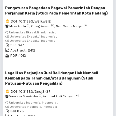
Pengaturan Pengadaan Pegawai Pemerintah Dengan
Perjanjian Kerja (Studi Pada Pemerintah Kota Padang)
DOI : 10.31933/w81kw812
(1)
(2)
(3)
Mirza Ardila
, Otong Rosadi
, Neni Vesna Madjid
(1) Universitas Ekasakti, Indonesia ,
(2) Universitas Ekasakti, Indonesia ,
(3) Universitas Ekasakti, Indonesia
936-947
Abstract : 2412
PDF : 1012
Legalitas Perjanjian Jual Beli dengan Hak Membeli
Kembali pada Tanah dan/atau Bangunan (Studi
Putusan-Putusan Pengadilan)
DOI : 10.31933/2nsj3r37
(1)
(2)
Vanessa Maurizkha
, Akhmad Budi Cahyono
(1) Universitas Indonesia, Indonesia ,
(2) Universitas Indonesia, Indonesia
861-878