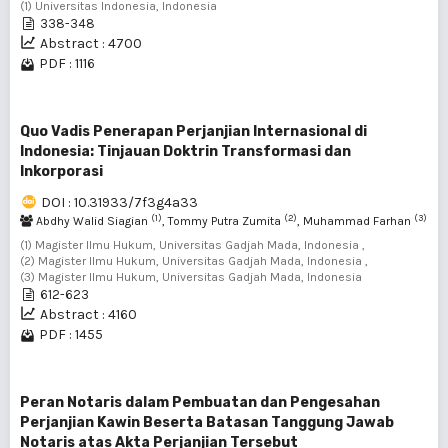
(1) Universitas Indonesia, Indonesia
338-348
Abstract : 4700
PDF : 1116
Quo Vadis Penerapan Perjanjian Internasional di
Indonesia: Tinjauan Doktrin Transformasi dan
Inkorporasi
DOI : 10.31933/7f3g4a33
(1)
(2)
(3)
Abdhy Walid Siagian
, Tommy Putra Zumita
, Muhammad Farhan
(1) Magister Ilmu Hukum, Universitas Gadjah Mada, Indonesia ,
(2) Magister Ilmu Hukum, Universitas Gadjah Mada, Indonesia ,
(3) Magister Ilmu Hukum, Universitas Gadjah Mada, Indonesia
612-623
Abstract : 4160
PDF : 1455
Peran Notaris dalam Pembuatan dan Pengesahan
Perjanjian Kawin Beserta Batasan Tanggung Jawab
Notaris atas Akta Perjanjian Tersebut