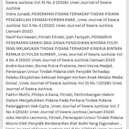
Swara Justisia: Vol. 10 No. 2 (2026): Unes Journal of Swara
Justisia
Indra Junaidi,
PENERAPAN PIDANA TERHADAP TINDAK PIDANA
PENCABULAN DENGAN KORBAN ANAK
,
Unes Journal of Swara
Justisia: Vol. 5 No. 4 (2022): Unes Journal of Swara Justisia
(Januari 2022)
Hanif Kurniawan, Fitriati Fitriati, Iyah Faniyah,
PENGARUH
PENERAPAN SANKSI BAGI SISWA PENDIDIKAN BINTARA POLRI
YANG MELAKUKAN TINDAK PIDANA TERHADAP KINERJA BINTARA
REMAJA DI POLDA SUMBAR
,
Unes Journal of Swara Justisia: Vol.
4 No. 4 (2021): Unes Journal of Swara Justisia (Januari 2021)
Andre Gusman, Bisma Putra Pratama, Neni Vesna Madjid,
Penerapan Unsur Tindak Pidana oleh Penyidik Terhadap
Pelaku Eksploitasi Seksual Dengan Korban Anak Melalui Media
Sosial
,
Unes Journal of Swara Justisia: Vol. 10 No. 1 (2026): Unes
Journal of Swara Justisia
Fakhri Muthi, Philips A Kana, Fitriati,
Pertimbangan Hakim
Dalam Menjatuhkan Pidana Pada Perkara Tindak Pidana
Pelanggaran Hak Cipta
,
Unes Journal of Swara Justisia: Vol. 7
No. 4 (2024): Unes Journal of Swara Justisia (Januari 2024)
Joko Hendro Lesmono, Fitriati,
Penerapan Unsur Tindak Pidana
Aborsi Oleh Penyidik Berdasarkan Alat Bukti Yang Digunakan
,