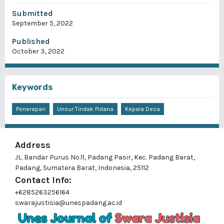
Submitted
September 5, 2022
Published
October 3, 2022
Keywords
Penerapan
Unsur Tindak Pidana
Kepala Desa
Address
JL. Bandar Purus No.11, Padang Pasir, Kec. Padang Barat,
Padang, Sumatera Barat, Indonesia, 25112
Contact Info:
+6285263256164
swarajustisia@unespadang.ac.id