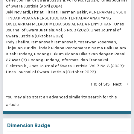
Unes Journal of Swara Justisia: Vol. 8 No. 1 (2024): Unes Journal
of Swara Justisia (April 2024)
Jeki Noviardi, Fitriati Fitriati, Herman Bakir,
PENERAPAN UNSUR
TINDAK PIDANA PERSETUBUHAN TERHADAP ANAK YANG
DISEBARKAN MELALUI MEDIA SOSIAL PADA PENYIDIKAN
,
Unes
Journal of Swara Justisia: Vol. 5 No. 3 (2021): Unes Journal of
Swara Justisia (Oktober 2021)
Indy Zhafira, Ismansyah Ismansyah, Yoserwan Yoserwan,
Tinjauan Yuridis Tindak Pidana Pencemaran Nama Baik Dalam
Kitab Undang-undang Hukum Pidana Dikaitkan dengan Pasal
27 Ayat (3) Undang-undang Informasi dan Transaksi
Elektronik
,
Unes Journal of Swara Justisia: Vol. 7 No. 3 (2023):
Unes Journal of Swara Justisia (Oktober 2023)
1-10 of 313
Next
You may also
start an advanced similarity search
for this
article.
Dimension Badge