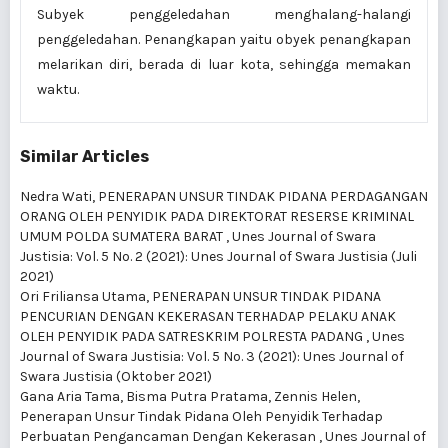
Subyek penggeledahan menghalang-halangi
penggeledahan. Penangkapan yaitu obyek penangkapan
melarikan diri, berada di luar kota, sehingga memakan
waktu.
Similar Articles
Nedra Wati,
PENERAPAN UNSUR TINDAK PIDANA PERDAGANGAN
ORANG OLEH PENYIDIK PADA DIREKTORAT RESERSE KRIMINAL
UMUM POLDA SUMATERA BARAT
,
Unes Journal of Swara
Justisia: Vol. 5 No. 2 (2021): Unes Journal of Swara Justisia (Juli
2021)
Ori Friliansa Utama,
PENERAPAN UNSUR TINDAK PIDANA
PENCURIAN DENGAN KEKERASAN TERHADAP PELAKU ANAK
OLEH PENYIDIK PADA SATRESKRIM POLRESTA PADANG
,
Unes
Journal of Swara Justisia: Vol. 5 No. 3 (2021): Unes Journal of
Swara Justisia (Oktober 2021)
Gana Aria Tama, Bisma Putra Pratama, Zennis Helen,
Penerapan Unsur Tindak Pidana Oleh Penyidik Terhadap
Perbuatan Pengancaman Dengan Kekerasan
,
Unes Journal of