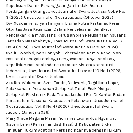
Kepolisian Dalam Penanggulangan Tindak Pidana
Perdagangan Orang
,
Unes Journal of Swara Justisia: Vol. 9 No.
3 (2025): Unes Journal of Swara Justisia (Oktober 2025)
Dwi Gusdarnelis, Iyah Faniyah, Bisma Putra Pratama,
Peran
Otoritas Jasa Keuangan Dalam Penyelesaian Sengketa
Penolakan Klaim Asuransi Kerugian oleh Perusahaan Asuransi
Terhadap Nasabahnya
,
Unes Journal of Swara Justisia: Vol. 7
No. 4 (2024): Unes Journal of Swara Justisia (Januari 2024)
Syaiful Wachid, Iyah Faniyah,
Keberadaan Komisi Kepolisian
Nasional Sebagai Lembaga Pengawasan Fungsional Bagi
Kepolisian Nasional Indonesia Dalam Sistem Konstitusi
Indonesia
,
Unes Journal of Swara Justisia: Vol. 10 No. 1 (2026):
Unes Journal of Swara Justisia
Ade Rini Wulandari, Azmi Fendri, Delfiyanti, Ragil Ibnu Hajar,
Pelaksanaan Perubahan Sertipikat Tanah Fisik Menjadi
Sertipikat Elektronik Pada Transaksi Jual Beli Di Kantor Badan
Pertanahan Nasional Kabupaten Pelalawan
,
Unes Journal of
Swara Justisia: Vol. 9 No. 4 (2026): Unes Journal of Swara
Justisia (Januari 2026)
Mary Grace Megumi Maran, Yohanes Leonardus Ngompat,
Sistem Lelen (Perjanjian Bagi Hasil) di Kabupaten Sikka:
Tinjauan Hukum Adat dan Perbandingannya dengan Hukum