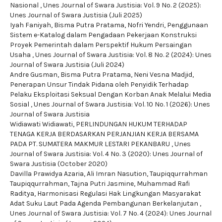
Nasional
,
Unes Journal of Swara Justisia: Vol. 9 No. 2 (2025):
Unes Journal of Swara Justisia (Juli 2025)
Iyah Faniyah, Bisma Putra Pratama, Nofri Yendri,
Penggunaan
Sistem e-Katalog dalam Pengadaan Pekerjaan Konstruksi
Proyek Pemerintah dalam Perspektif Hukum Persaingan
Usaha
,
Unes Journal of Swara Justisia: Vol. 8 No. 2 (2024): Unes
Journal of Swara Justisia (Juli 2024)
Andre Gusman, Bisma Putra Pratama, Neni Vesna Madjid,
Penerapan Unsur Tindak Pidana oleh Penyidik Terhadap
Pelaku Eksploitasi Seksual Dengan Korban Anak Melalui Media
Sosial
,
Unes Journal of Swara Justisia: Vol. 10 No. 1 (2026): Unes
Journal of Swara Justisia
Widiawati Widiawati,
PERLINDUNGAN HUKUM TERHADAP
TENAGA KERJA BERDASARKAN PERJANJIAN KERJA BERSAMA
PADA PT. SUMATERA MAKMUR LESTARI PEKANBARU
,
Unes
Journal of Swara Justisia: Vol. 4 No. 3 (2020): Unes Journal of
Swara Justisia (October 2020)
Davilla Prawidya Azaria, Ali Imran Nasution, Taupiqqurrahman
Taupiqqurrahman, Tajna Putri Jasmine, Muhammad Rafi
Raditya,
Harmonisasi Regulasi Hak Lingkungan Masyarakat
Adat Suku Laut Pada Agenda Pembangunan Berkelanjutan
,
Unes Journal of Swara Justisia: Vol. 7 No. 4 (2024): Unes Journal