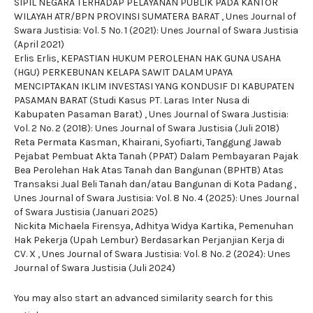
SIPIL NEGARA TERHADAP PELAYANAN PUBLIK PADA KANTOR
WILAYAH ATR/BPN PROVINSI SUMATERA BARAT
,
Unes Journal of
Swara Justisia: Vol. 5 No. 1 (2021): Unes Journal of Swara Justisia
(April 2021)
Erlis Erlis,
KEPASTIAN HUKUM PEROLEHAN HAK GUNA USAHA
(HGU) PERKEBUNAN KELAPA SAWIT DALAM UPAYA
MENCIPTAKAN IKLIM INVESTASI YANG KONDUSIF DI KABUPATEN
PASAMAN BARAT (Studi Kasus PT. Laras Inter Nusa di
Kabupaten Pasaman Barat)
,
Unes Journal of Swara Justisia:
Vol. 2 No. 2 (2018): Unes Journal of Swara Justisia (Juli 2018)
Reta Permata Kasman, Khairani, Syofiarti,
Tanggung Jawab
Pejabat Pembuat Akta Tanah (PPAT) Dalam Pembayaran Pajak
Bea Perolehan Hak Atas Tanah dan Bangunan (BPHTB) Atas
Transaksi Jual Beli Tanah dan/atau Bangunan di Kota Padang
,
Unes Journal of Swara Justisia: Vol. 8 No. 4 (2025): Unes Journal
of Swara Justisia (Januari 2025)
Nickita Michaela Firensya, Adhitya Widya Kartika,
Pemenuhan
Hak Pekerja (Upah Lembur) Berdasarkan Perjanjian Kerja di
CV. X
,
Unes Journal of Swara Justisia: Vol. 8 No. 2 (2024): Unes
Journal of Swara Justisia (Juli 2024)
You may also
start an advanced similarity search
for this