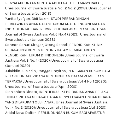
PENYALAHGUNAAN SENJATA API ILEGAL OLEH MASYARAKAT
,
Unes Journal of Swara Justisia: Vol. 2 No. 2 (2018): Unes Journal
of Swara Justisia (Juli 2018)
Yunita Syofyan, Didi Nazmi,
STUDI PERBANDINGAN
PERKAWINAN ANAK DALAM HUKUM ADAT DI INDONESIA DAN
INDIA DITINJAU DARI PERSPEKTIF HAK ASASI MANUSIA
,
Unes
Journal of Swara Justisia: Vol. 6 No. 4 (2023): Unes Journal of
Swara Justisia (Januari 2023)
Sahnan Sahuri Siregar, Otong Rosadi,
PENDIDIKAN KLINIK
SEBAGAI INSTRUMEN PENTING DALAM PEMBAHARUAN
PENDIDIKAN HUKUM DI INDONESIA
,
Unes Journal of Swara
Justisia: Vol. 3 No. 4 (2020): Unes Journal of Swara Justisia
(Januari 2020)
Julaiddin Julaiddin, Rangga Prayitno,
PENEGAKAN HUKUM BAGI
PELAKU TINDAK PIDANA PEMBUNUHAN DALAM PEMBELAAN
TERPAKSA
,
Unes Journal of Swara Justisia: Vol. 4 No. 1 (2020):
Unes Journal of Swara Justisia (April 2020)
Richie Viata Dinata,
IDENTIFIKASI KEPRIBADIAN ANAK PELAKU
TINDAK PIDANA SEBAGAI DASAR PENYELESAIAN TINDAK PIDANA
YANG DILAKUKAN OLEH ANAK
,
Unes Journal of Swara Justisia:
Vol. 4 No. 2 (2020): Unes Journal of Swara Justisia (Juli 2020)
Aridal Nova Daltim,
PERLINDUNGAN HUKUM BAGI APARATUR