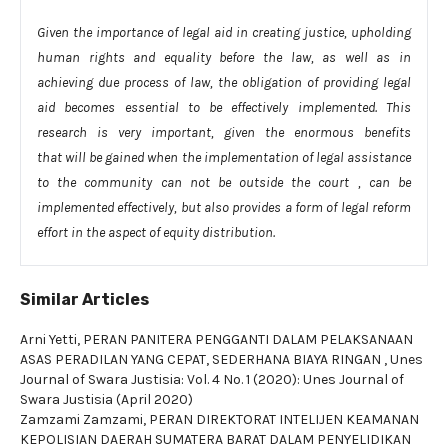
Given the importance of legal aid in creating justice, upholding
human
rights and equality before the law, as well as in
achieving due process of law, the
obligation of providing legal
aid becomes essential to be effectively
implemented. This
research is very important, given the enormous benefits
that
will be gained when the implementation of legal assistance
to the community can
not be outside the court , can be
implemented effectively, but also provides a
form of legal reform
effort in the aspect of equity distribution.
Similar Articles
Arni Yetti,
PERAN PANITERA PENGGANTI DALAM PELAKSANAAN
ASAS PERADILAN YANG CEPAT, SEDERHANA BIAYA RINGAN
,
Unes
Journal of Swara Justisia: Vol. 4 No. 1 (2020): Unes Journal of
Swara Justisia (April 2020)
Zamzami Zamzami,
PERAN DIREKTORAT INTELIJEN KEAMANAN
KEPOLISIAN DAERAH SUMATERA BARAT DALAM PENYELIDIKAN