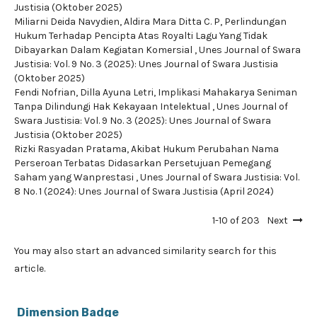
Justisia (Oktober 2025)
Miliarni Deida Navydien, Aldira Mara Ditta C. P,
Perlindungan
Hukum Terhadap Pencipta Atas Royalti Lagu Yang Tidak
Dibayarkan Dalam Kegiatan Komersial
,
Unes Journal of Swara
Justisia: Vol. 9 No. 3 (2025): Unes Journal of Swara Justisia
(Oktober 2025)
Fendi Nofrian, Dilla Ayuna Letri,
Implikasi Mahakarya Seniman
Tanpa Dilindungi Hak Kekayaan Intelektual
,
Unes Journal of
Swara Justisia: Vol. 9 No. 3 (2025): Unes Journal of Swara
Justisia (Oktober 2025)
Rizki Rasyadan Pratama,
Akibat Hukum Perubahan Nama
Perseroan Terbatas Didasarkan Persetujuan Pemegang
Saham yang Wanprestasi
,
Unes Journal of Swara Justisia: Vol.
8 No. 1 (2024): Unes Journal of Swara Justisia (April 2024)
1-10 of 203
Next
You may also
start an advanced similarity search
for this
article.
Dimension Badge