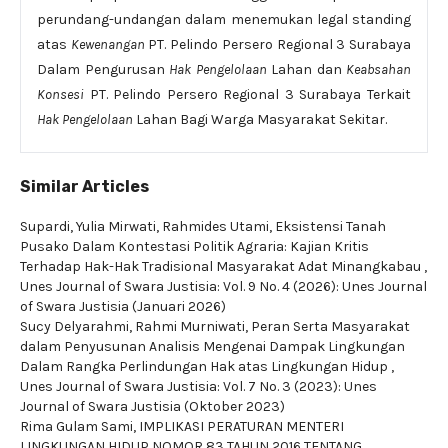
perundang-undangan dalam menemukan legal standing
atas
Kewenangan
PT. Pelindo Persero Regional 3 Surabaya
Dalam Pengurusan
Hak Pengelolaan
Lahan dan
Keabsahan
Konsesi
PT. Pelindo Persero Regional 3 Surabaya Terkait
Hak Pengelolaan
Lahan Bagi Warga Masyarakat Sekitar.
Similar Articles
Supardi, Yulia Mirwati, Rahmides Utami,
Eksistensi Tanah
Pusako Dalam Kontestasi Politik Agraria: Kajian Kritis
Terhadap Hak-Hak Tradisional Masyarakat Adat Minangkabau
,
Unes Journal of Swara Justisia: Vol. 9 No. 4 (2026): Unes Journal
of Swara Justisia (Januari 2026)
Sucy Delyarahmi, Rahmi Murniwati,
Peran Serta Masyarakat
dalam Penyusunan Analisis Mengenai Dampak Lingkungan
Dalam Rangka Perlindungan Hak atas Lingkungan Hidup
,
Unes Journal of Swara Justisia: Vol. 7 No. 3 (2023): Unes
Journal of Swara Justisia (Oktober 2023)
Rima Gulam Sami,
IMPLIKASI PERATURAN MENTERI
LINGKUNGAN HIDUP NOMOR 83 TAHUN 2016 TENTANG