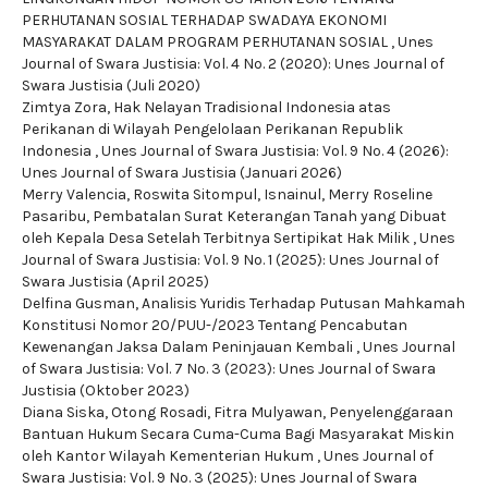
PERHUTANAN SOSIAL TERHADAP SWADAYA EKONOMI
MASYARAKAT DALAM PROGRAM PERHUTANAN SOSIAL
,
Unes
Journal of Swara Justisia: Vol. 4 No. 2 (2020): Unes Journal of
Swara Justisia (Juli 2020)
Zimtya Zora,
Hak Nelayan Tradisional Indonesia atas
Perikanan di Wilayah Pengelolaan Perikanan Republik
Indonesia
,
Unes Journal of Swara Justisia: Vol. 9 No. 4 (2026):
Unes Journal of Swara Justisia (Januari 2026)
Merry Valencia, Roswita Sitompul, Isnainul, Merry Roseline
Pasaribu,
Pembatalan Surat Keterangan Tanah yang Dibuat
oleh Kepala Desa Setelah Terbitnya Sertipikat Hak Milik
,
Unes
Journal of Swara Justisia: Vol. 9 No. 1 (2025): Unes Journal of
Swara Justisia (April 2025)
Delfina Gusman,
Analisis Yuridis Terhadap Putusan Mahkamah
Konstitusi Nomor 20/PUU-/2023 Tentang Pencabutan
Kewenangan Jaksa Dalam Peninjauan Kembali
,
Unes Journal
of Swara Justisia: Vol. 7 No. 3 (2023): Unes Journal of Swara
Justisia (Oktober 2023)
Diana Siska, Otong Rosadi, Fitra Mulyawan,
Penyelenggaraan
Bantuan Hukum Secara Cuma-Cuma Bagi Masyarakat Miskin
oleh Kantor Wilayah Kementerian Hukum
,
Unes Journal of
Swara Justisia: Vol. 9 No. 3 (2025): Unes Journal of Swara