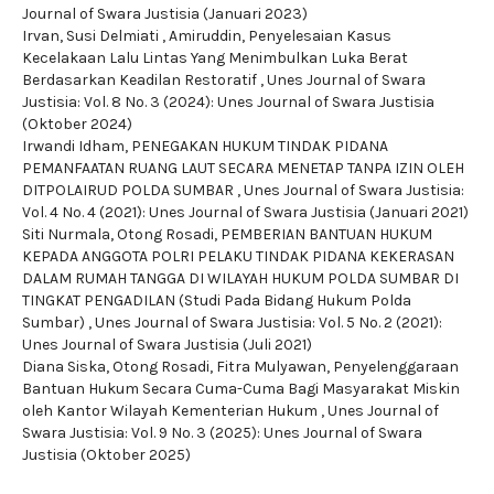
Journal of Swara Justisia (Januari 2023)
Irvan, Susi Delmiati , Amiruddin,
Penyelesaian Kasus
Kecelakaan Lalu Lintas Yang Menimbulkan Luka Berat
Berdasarkan Keadilan Restoratif
,
Unes Journal of Swara
Justisia: Vol. 8 No. 3 (2024): Unes Journal of Swara Justisia
(Oktober 2024)
Irwandi Idham,
PENEGAKAN HUKUM TINDAK PIDANA
PEMANFAATAN RUANG LAUT SECARA MENETAP TANPA IZIN OLEH
DITPOLAIRUD POLDA SUMBAR
,
Unes Journal of Swara Justisia:
Vol. 4 No. 4 (2021): Unes Journal of Swara Justisia (Januari 2021)
Siti Nurmala, Otong Rosadi,
PEMBERIAN BANTUAN HUKUM
KEPADA ANGGOTA POLRI PELAKU TINDAK PIDANA KEKERASAN
DALAM RUMAH TANGGA DI WILAYAH HUKUM POLDA SUMBAR DI
TINGKAT PENGADILAN (Studi Pada Bidang Hukum Polda
Sumbar)
,
Unes Journal of Swara Justisia: Vol. 5 No. 2 (2021):
Unes Journal of Swara Justisia (Juli 2021)
Diana Siska, Otong Rosadi, Fitra Mulyawan,
Penyelenggaraan
Bantuan Hukum Secara Cuma-Cuma Bagi Masyarakat Miskin
oleh Kantor Wilayah Kementerian Hukum
,
Unes Journal of
Swara Justisia: Vol. 9 No. 3 (2025): Unes Journal of Swara
Justisia (Oktober 2025)