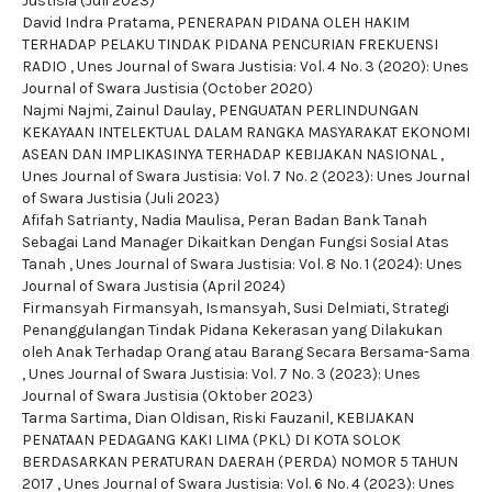
Justisia (Juli 2023)
David Indra Pratama,
PENERAPAN PIDANA OLEH HAKIM
TERHADAP PELAKU TINDAK PIDANA PENCURIAN FREKUENSI
RADIO
,
Unes Journal of Swara Justisia: Vol. 4 No. 3 (2020): Unes
Journal of Swara Justisia (October 2020)
Najmi Najmi, Zainul Daulay,
PENGUATAN PERLINDUNGAN
KEKAYAAN INTELEKTUAL DALAM RANGKA MASYARAKAT EKONOMI
ASEAN DAN IMPLIKASINYA TERHADAP KEBIJAKAN NASIONAL
,
Unes Journal of Swara Justisia: Vol. 7 No. 2 (2023): Unes Journal
of Swara Justisia (Juli 2023)
Afifah Satrianty, Nadia Maulisa,
Peran Badan Bank Tanah
Sebagai Land Manager Dikaitkan Dengan Fungsi Sosial Atas
Tanah
,
Unes Journal of Swara Justisia: Vol. 8 No. 1 (2024): Unes
Journal of Swara Justisia (April 2024)
Firmansyah Firmansyah, Ismansyah, Susi Delmiati,
Strategi
Penanggulangan Tindak Pidana Kekerasan yang Dilakukan
oleh Anak Terhadap Orang atau Barang Secara Bersama-Sama
,
Unes Journal of Swara Justisia: Vol. 7 No. 3 (2023): Unes
Journal of Swara Justisia (Oktober 2023)
Tarma Sartima, Dian Oldisan, Riski Fauzanil,
KEBIJAKAN
PENATAAN PEDAGANG KAKI LIMA (PKL) DI KOTA SOLOK
BERDASARKAN PERATURAN DAERAH (PERDA) NOMOR 5 TAHUN
2017
,
Unes Journal of Swara Justisia: Vol. 6 No. 4 (2023): Unes